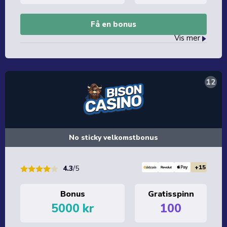
Få en bonus
Vis mer
12
No sticky velkomstbonus
+15
4.3
/5
Bonus
Gratisspinn
5000 kr
100