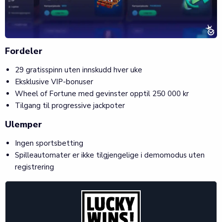
Fordeler
29 gratisspinn uten innskudd hver uke
Eksklusive VIP-bonuser
Wheel of Fortune med gevinster opptil 250 000 kr
Tilgang til progressive jackpoter
Ulemper
Ingen sportsbetting
Spilleautomater er ikke tilgjengelige i demomodus uten
registrering