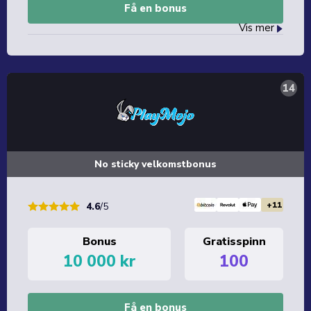
Få en bonus
Vis mer
14
No sticky velkomstbonus
+11
4.6
/5
Bonus
Gratisspinn
10 000 kr
100
Få en bonus