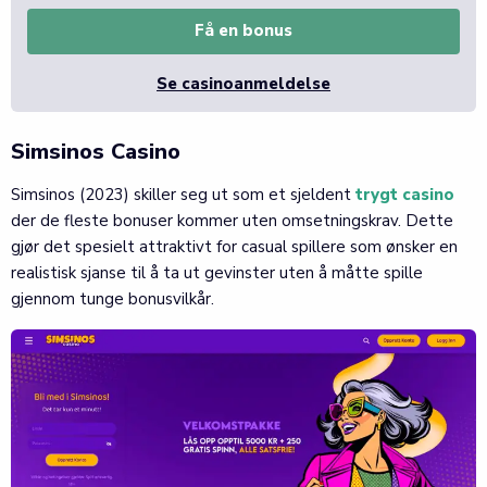
Få en bonus
Se casinoanmeldelse
Simsinos Casino
Simsinos (2023) skiller seg ut som et sjeldent
trygt casino
der de fleste bonuser kommer uten omsetningskrav. Dette
gjør det spesielt attraktivt for casual spillere som ønsker en
realistisk sjanse til å ta ut gevinster uten å måtte spille
gjennom tunge bonusvilkår.