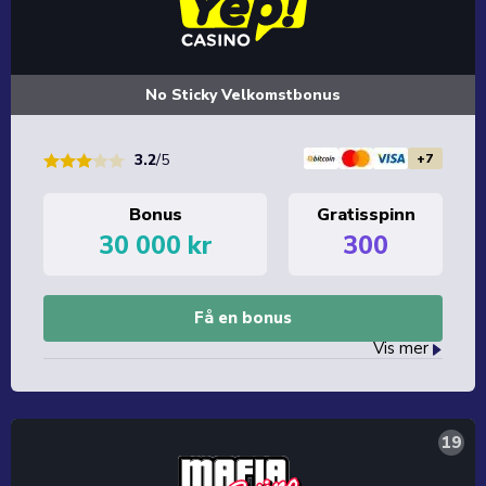
No Sticky Velkomstbonus
+7
3.2
/5
Bonus
Gratisspinn
30 000 kr
300
Få en bonus
Vis mer
19