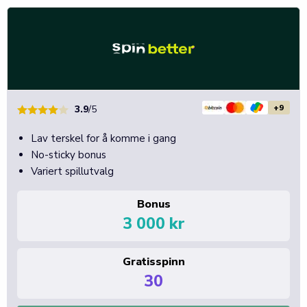
+9
3.9
/5
Lav terskel for å komme i gang
No-sticky bonus
Variert spillutvalg
Bonus
3 000 kr
Gratisspinn
30