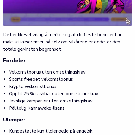
Det er likevel viktig å merke seg at de fleste bonuser har
maks uttaksgrenser, så selv om vilkårene er gode, er den
totale gevinsten begrenset.
Fordeler
Velkomstbonus uten omsetningskrav
Sports freebet velkomstbonus
Krypto velkomstbonus
Opptil 25 % cashback uten omsetningskrav
Jevnlige kampanjer uten omsetningskrav
Pålitelig Kahnawake-lisens
Ulemper
Kundestøtte kun tilgjengelig på engelsk