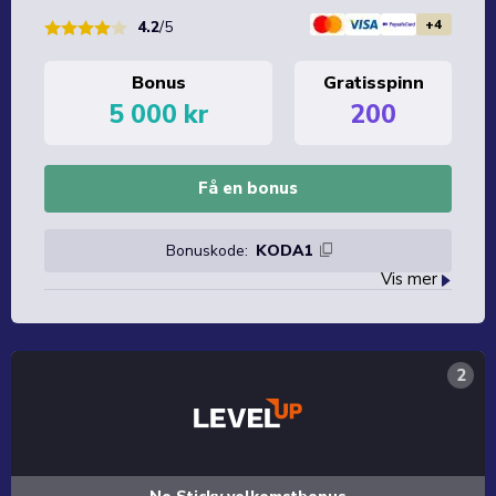
+4
4.2
/5
Bonus
Gratisspinn
5 000 kr
200
Få en bonus
Bonuskode:
KODA1
Vis mer
2