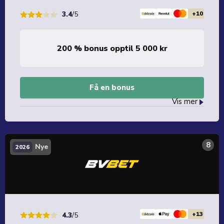
+10
3.4
/5
200 % bonus opptil 5 000 kr
Få en bonus
Vis mer
8
Nye
2026
+13
4.3
/5