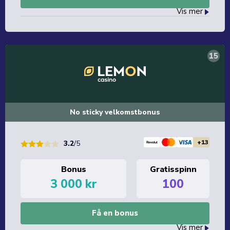
Vis mer
15
No sticky velkomstbonus
+13
3.2
/5
Bonus
Gratisspinn
3 000 kr
100
Få en bonus
Vis mer