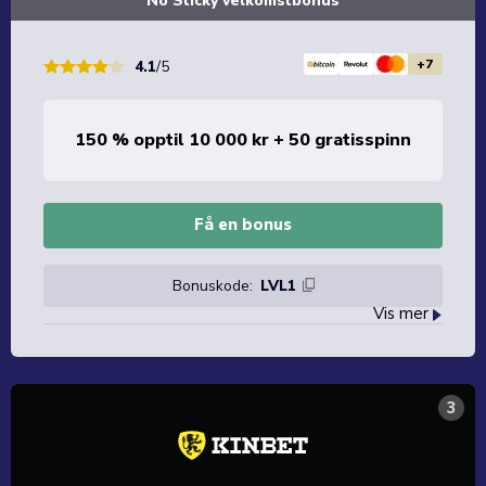
No Sticky velkomstbonus
+7
4.1
/5
150 % opptil 10 000 kr + 50 gratisspinn
Få en bonus
Bonuskode:
LVL1
Vis mer
3