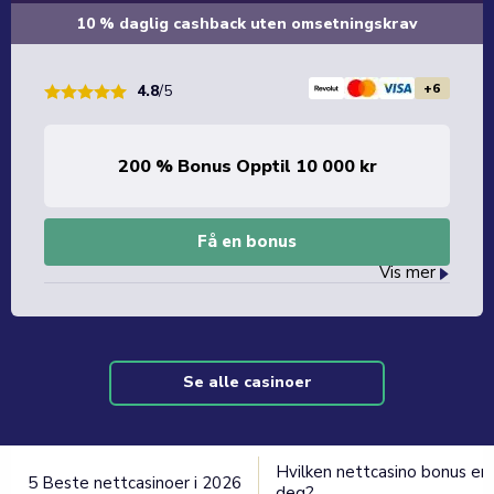
10 % daglig cashback uten omsetningskrav
+6
4.8
/5
200 % Bonus Opptil 10 000 kr
Få en bonus
Vis mer
Se alle casinoer
Hvilken nettcasino bonus er 
5 Beste nettcasinoer i 2026
deg?