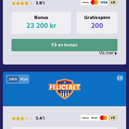
+9
3.8
/5
Bonus
Gratisspinn
23 200 kr
200
Få en bonus
Vis mer
10
Nye
2025
+5
3.4
/5