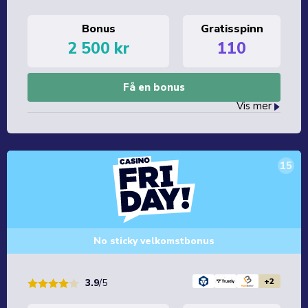
Bonus
Gratisspinn
2 500 kr
110
Få en bonus
Vis mer
15
No sticky velkomstbonus
+2
3.9
/5