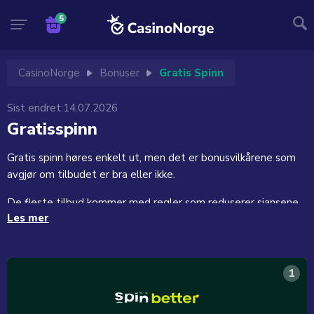
CasinoNorge
Bonuser
Gratis Spinn
Sist endret:
14.07.2026
Gratisspinn
Gratis spinn høres enkelt ut, men det er bonusvilkårene som
avgjør om tilbudet er bra eller ikke.
De fleste tilbud kommer med regler som reduserer sjansene
Les mer
dine. Teamet vårt har gått gjennom dem grundig og valgt ut
kun casinoer som tilbyr rimelige eller ingen omsetningskrav,
håndterbare tidsfrister, klare vilkår og realistiske
uttaksgrenser.
1
Her kan du sammenligne tilbud side om side eller lese videre