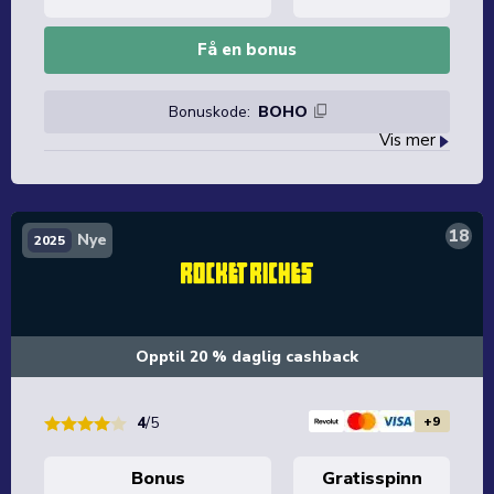
Få en bonus
Bonuskode:
BOHO
Vis mer
18
Nye
2025
Opptil 20 % daglig cashback
+9
4
/5
Bonus
Gratisspinn