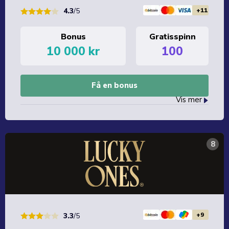
+11
4.3
/5
Bonus
Gratisspinn
10 000 kr
100
Få en bonus
Vis mer
8
+9
3.3
/5