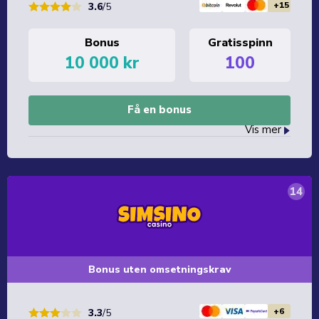
+15
3.6
/5
Bonus
Gratisspinn
10 000 kr
100
Få en bonus
Vis mer
14
Bonus uten omsetningskrav
+6
3.3
/5