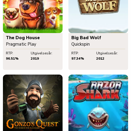
The Dog House
Big Bad Wolf
Pragmatic Play
Quickspin
RTP:
Utgivelsesår:
RTP:
Utgivelsesår:
96.51%
2019
97.34%
2012