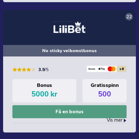
22
No sticky velkomstbonus
+8
3.9
/5
Bonus
Gratisspinn
5000 kr
500
Få en bonus
Vis mer