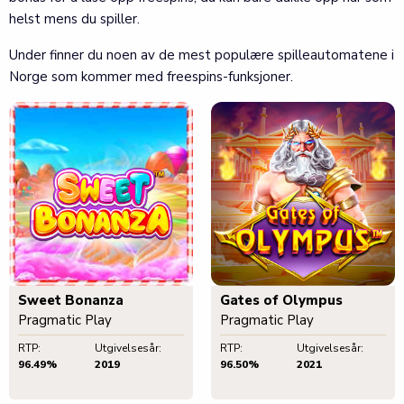
helst mens du spiller.
Under finner du noen av de mest populære spilleautomatene i
Norge som kommer med freespins-funksjoner.
Sweet Bonanza
Gates of Olympus
Pragmatic Play
Pragmatic Play
RTP:
Utgivelsesår:
RTP:
Utgivelsesår:
96.49%
2019
96.50%
2021