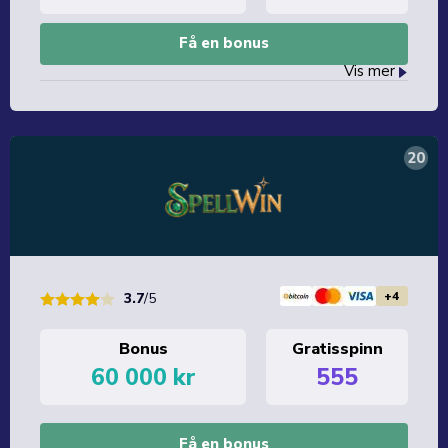
Få en bonus
Vis mer
20
+4
3.7
/5
Bonus
Gratisspinn
60 000 kr
555
Få en bonus