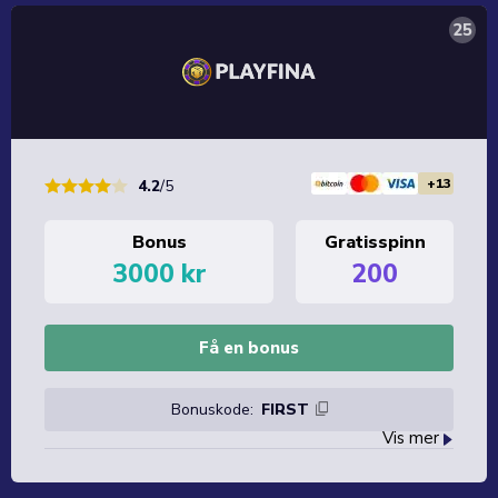
25
+13
4.2
/5
Bonus
Gratisspinn
3000 kr
200
Få en bonus
Bonuskode:
FIRST
Vis mer