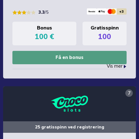
+3
3.3
/5
Bonus
Gratisspinn
100 €
100
Få en bonus
Vis mer
7
25 gratisspinn ved registrering