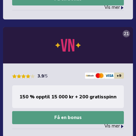
Vis mer
21
+9
3.9
/5
150 % opptil 15 000 kr + 200 gratisspinn
Få en bonus
Vis mer