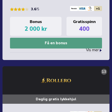
+1
3.6
/5
Bonus
Gratisspinn
2 000 kr
400
Få en bonus
Vis mer
13
Daglig gratis lykkehjul