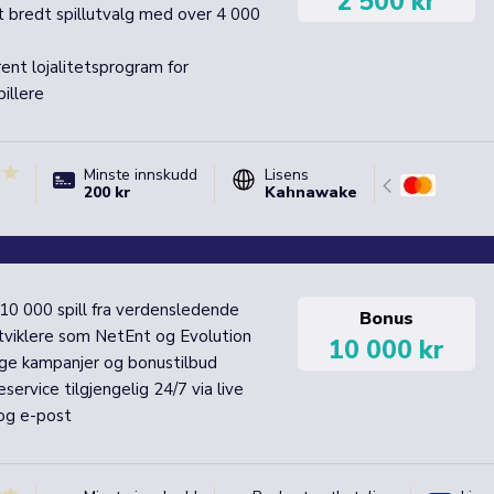
2 500 kr
 bredt spillutvalg med over 4 000
ent lojalitetsprogram for
pillere
Minste innskudd
Lisens
200 kr
Kahnawake
10 000 spill fra verdensledende
Bonus
utviklere som NetEnt og Evolution
10 000 kr
ge kampanjer og bonustilbud
service tilgjengelig 24/7 via live
og e-post