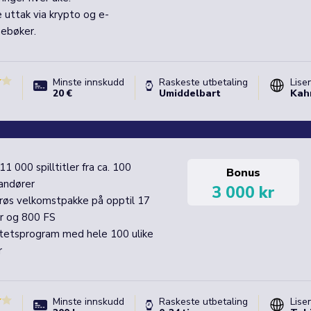
 uttak via krypto og e-
ebøker.
Minste innskudd
Raskeste utbetaling
Lise
20 €
Umiddelbart
Kah
11 000 spilltitler fra ca. 100
Bonus
andører
3 000 kr
øs velkomstpakke på opptil 17
r og 800 FS
itetsprogram med hele 100 ulike
r
Minste innskudd
Raskeste utbetaling
Lise