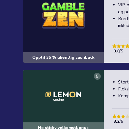
VIP-p
og pe
Bredt
inklu
3.8
/5
Opptil 35 % ukentlig cashback
5
Stort
Fleks
Kompa
3.2
/5
No sticky velkomstbonus