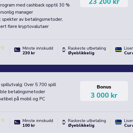
23 200 kr
rogram med cashback opptil 30 %
rsonlig manager
 spekter av betalingsmetoder,
dert flere kryptovalutaer
Minste innskudd
Raskeste utbetaling
Lise
230 kr
Øyeblikkelig
Cur
 spillutvalg: Over 5 700 spill
Bonus
ible betalingsmetoder
3 000 kr
tibel på mobil og PC
Minste innskudd
Raskeste utbetaling
Lise
100 kr
Øyeblikkelig
Cur