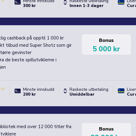
Minste innskudd
Raskeste utbetaling
Lise
300 kr
Innen 1-3 dager
Cur
lig cashback på opptil 1 000 kr
Bonus
ikt tilbud med Super Shotz som gir
5 000 kr
tørre gevinster
fra de beste spillutviklerne i
jen
Minste innskudd
Raskeste utbetaling
Lise
200 kr
Umiddelbar
Cur
bibliotek med over 12 000 titler fra
Bonus
tviklere