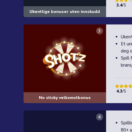
3.4
/5
Ukentlige bonuser uten innskudd
3
Ukent
Et un
deg s
Spill 
brans
4.3
/5
No sticky velkomstbonus
4
Spill
80+ u