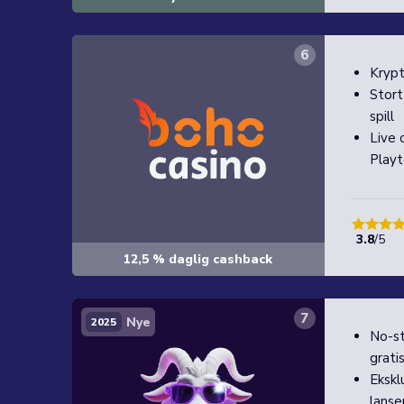
6
Krypt
Stort
spill
Live 
Playt
3.8
/5
12,5 % daglig cashback
7
Nye
2025
No-st
gratis
Ekskl
lanse