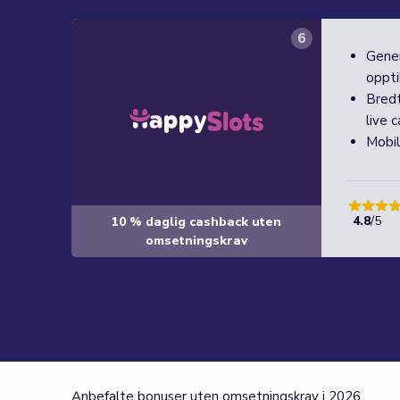
6
Gene
oppti
Bredt
live 
Mobil
4.8
/5
10 % daglig cashback uten
omsetningskrav
Anbefalte bonuser uten omsetningskrav i 2026