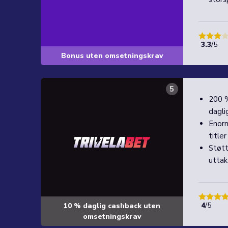
3.3
/5
Bonus uten omsetningskrav
5
200 %
dagli
Enorm
title
Støtt
uttak
4
/5
10 % daglig cashback uten
omsetningskrav