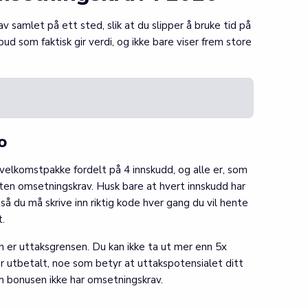
 samlet på ett sted, slik at du slipper å bruke tid på
lbud som faktisk gir verdi, og ikke bare viser frem store
o
velkomstpakke fordelt på 4 innskudd, og alle er, som
uten omsetningskrav. Husk bare at hvert innskudd har
så du må skrive inn riktig kode hver gang du vil hente
t.
 er uttaksgrensen. Du kan ikke ta ut mer enn 5x
 utbetalt, noe som betyr at uttakspotensialet ditt
m bonusen ikke har omsetningskrav.