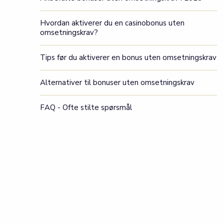
Hvordan aktiverer du en casinobonus uten
omsetningskrav?
Tips før du aktiverer en bonus uten omsetningskrav
Alternativer til bonuser uten omsetningskrav
FAQ - Ofte stilte spørsmål