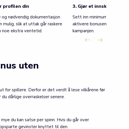
er profilen din
3. Gjør et innskudd
D og nødvendig dokumentasjon
Sett inn minimumsbeløpet s
m mulig, slik at uttak går raskere
aktivere bonusen, eller mer
 noe ekstra ventetid.
kampanjen.
onus uten
t for spillere. Derfor er det verdt å lese vilkårene før
r du dårlige overraskelser senere.
 mye du kan satse per spinn. Hvis du går over
ppsparte gevinster knyttet til den.