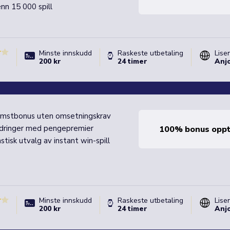
nn 15 000 spill
Minste innskudd
Raskeste utbetaling
Lise
200 kr
24 timer
Anj
mstbonus uten omsetningskrav
dringer med pengepremier
100% bonus oppti
stisk utvalg av instant win-spill
Minste innskudd
Raskeste utbetaling
Lise
200 kr
24 timer
Anj