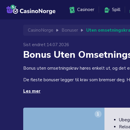
Casinoer
Spill
CasinoNorge
Bonuser
Uten omsetningskr
Sist endret:
14.07.2026
Bonus Uten Omsetning
Bonus uten omsetningskrav høres enkelt ut, og det er 
De fleste bonuser legger til krav som bremser deg. He
der omsetningskravet er fjernet.
Les mer
Hvert casino som er listet er sjekket for klare vilkår 
omsetningskrav.
1
Du kan gå rett til tilbudene nedenfor eller scrolle vid
Ubeg
bonus uten omsetningskrav fungerer og hva som skill
Reloa