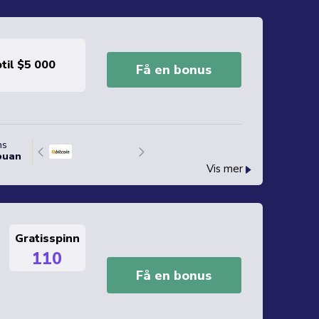
til $5 000
Få en bonus
ns
ouan
Vis mer
Gratisspinn
110
Få en bonus