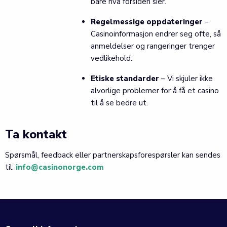
bare hva forsiden sier.
Regelmessige oppdateringer
–
Casinoinformasjon endrer seg ofte, så
anmeldelser og rangeringer trenger
vedlikehold.
Etiske standarder
– Vi skjuler ikke
alvorlige problemer for å få et casino
til å se bedre ut.
Ta kontakt
Spørsmål, feedback eller partnerskapsforespørsler kan sendes
til:
info@casinonorge.com