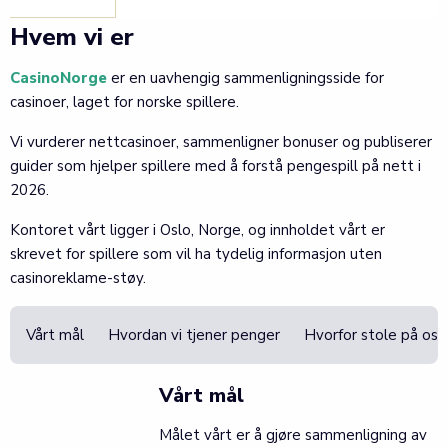
Hvem vi er
CasinoNorge
er en uavhengig sammenligningsside for
casinoer, laget for norske spillere.
Vi vurderer nettcasinoer, sammenligner bonuser og publiserer
guider som hjelper spillere med å forstå pengespill på nett i
2026.
Kontoret vårt ligger i Oslo, Norge, og innholdet vårt er
skrevet for spillere som vil ha tydelig informasjon uten
casinoreklame-støy.
Vårt mål
Hvordan vi tjener penger
Hvorfor stole på oss
Vårt mål
Målet vårt er å gjøre sammenligning av