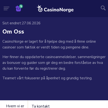
Sist endret:
27.06.2026
Om Oss
CasinoNorge er laget for å hjelpe deg med å finne online
casinoer som faktisk er verdt tiden og pengene dine.
Her finner du oppdaterte casinoanmeldelser, sammenligninger
av bonuser og guider som gir deg en bedre forståelse av hva
du kan forvente før du registrerer deg.
Teamet vårt fokuserer på åpenhet og grundig testing.
Hvem vi er
Ta kontakt