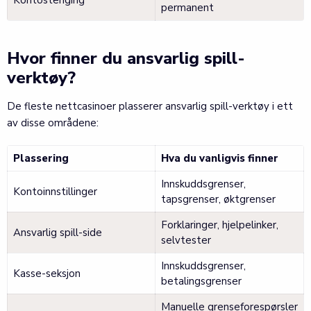
Kontostenging
permanent
Hvor finner du ansvarlig spill-
verktøy?
De fleste nettcasinoer plasserer ansvarlig spill-verktøy i ett
av disse områdene:
Plassering
Hva du vanligvis finner
Innskuddsgrenser,
Kontoinnstillinger
tapsgrenser, øktgrenser
Forklaringer, hjelpelinker,
Ansvarlig spill-side
selvtester
Innskuddsgrenser,
Kasse-seksjon
betalingsgrenser
Manuelle grenseforespørsler