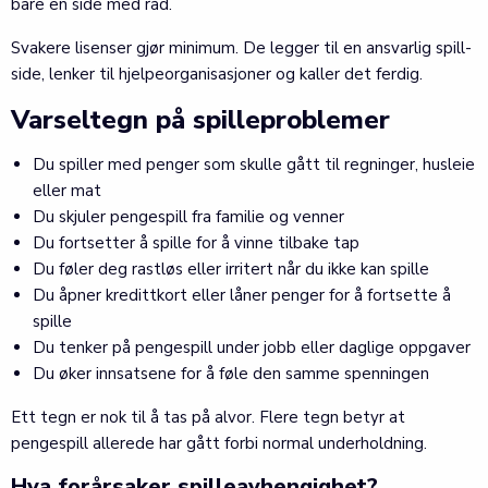
bare en side med råd.
Svakere lisenser gjør minimum. De legger til en ansvarlig spill-
side, lenker til hjelpeorganisasjoner og kaller det ferdig.
Varseltegn på spilleproblemer
Du spiller med penger som skulle gått til regninger, husleie
eller mat
Du skjuler pengespill fra familie og venner
Du fortsetter å spille for å vinne tilbake tap
Du føler deg rastløs eller irritert når du ikke kan spille
Du åpner kredittkort eller låner penger for å fortsette å
spille
Du tenker på pengespill under jobb eller daglige oppgaver
Du øker innsatsene for å føle den samme spenningen
Ett tegn er nok til å tas på alvor. Flere tegn betyr at
pengespill allerede har gått forbi normal underholdning.
Hva forårsaker spilleavhengighet?