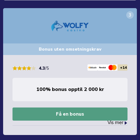
3
Bonus uten omsetningskrav
+14
4.3
/5
100% bonus opptil 2 000 kr
Få en bonus
Vis mer