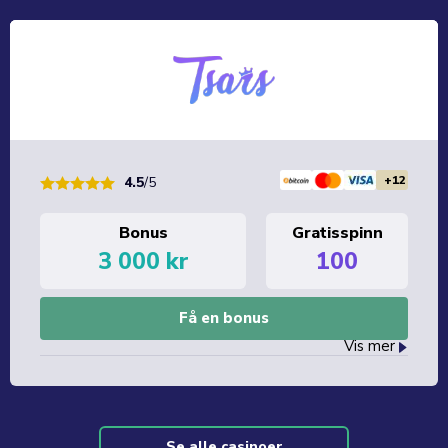
15
+12
4.5
/5
Bonus
Gratisspinn
3 000 kr
100
Få en bonus
Vis mer
Se alle casinoer