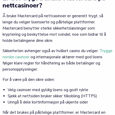
nettcasinoer?
Å bruke Mastercard på nettcasinoer er generelt trygt, så
lenge du velger lisensierte og pålitelige plattformer.
Mastercard benytter sterke sikkerhetsløsninger som
kryptering og beskyttelse mot svindel, noe som bidrar til å
holde betalingene dine sikre.
Sikkerheten avhenger også av hvilket casino du velger.
Trygge
norske casinoer
og internasjonale aktører med god lisens
følger klare regler for håndtering av både betalinger og
personopplysninger.
For å være på den sikre siden:
Velg casinoer med gyldig lisens og godt rykte
Sjekk at nettsiden bruker sikker tilkobling (HTTPS)
Unngå å dele kortinformasjon på ukjente sider
Når det brukes på pålitelige plattformer, er Mastercard en