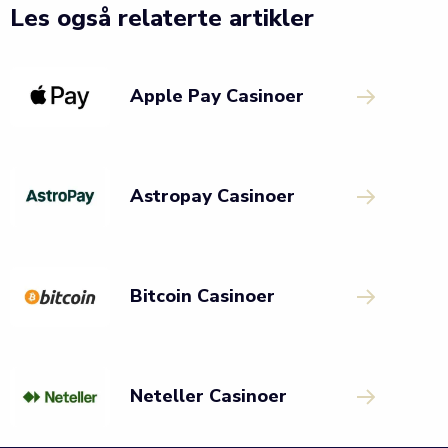
Les også relaterte artikler
Apple Pay Casinoer
Astropay Casinoer
Bitcoin Casinoer
Neteller Casinoer