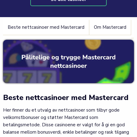
Beste nettcasinoer med Mastercard
Om Mastercard
Beste nettcasinoer med Mastercard
Her finner du et utvalg av nettcasinoer som tilbyr gode
velkomstbonuser og støtter Mastercard som
betalingsmetode. Disse casinoene er valgt for å gi en god
balanse mellom bonusverdi, enkle betalinger og rask tilgang