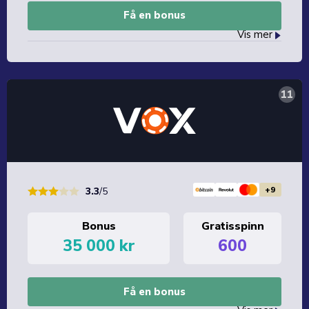
Få en bonus
Vis mer
11
+9
3.3
/5
Bonus
Gratisspinn
35 000 kr
600
Få en bonus