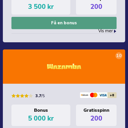
3 500 kr
200
Få en bonus
Vis mer
10
+8
3.7
/5
Bonus
Gratisspinn
5 000 kr
200