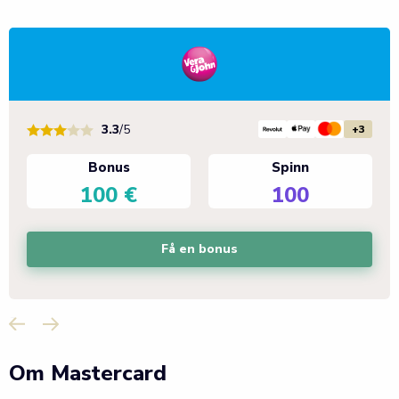
3.3
/5
+3
Bonus
Spinn
100 €
100
Få en bonus
Om Mastercard