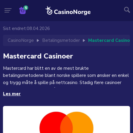
Sist endret:
08.04.2026
CasinoNorge
Betalingsmetoder
Mastercard Casinoe
Mastercard Casinoer
Mastercard har blitt en av de mest brukte
betalingsmetodene blant norske spillere som ønsker en enkel
og trygg måte å spille på nettcasino. Stadig flere casinoer
aksepterer Mastercard både for innskudd og, i noen tilfeller,
Les mer
uttak, noe som gjør det til et praktisk valg for mange. Her
finner du en oversikt over hvilke casinoer som tilbyr denne
betalingsløsningen til norske spillere.