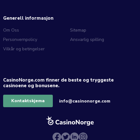
Generell informasjon
Om Oss
Sitemap
Personvernpolicy
Ansvarlig spilling
Vilkår og betingelser
CasinoNorge.com finner de beste og tryggeste
casinoene og bonusene.
Kontaktskjema
info@casinonorge.com