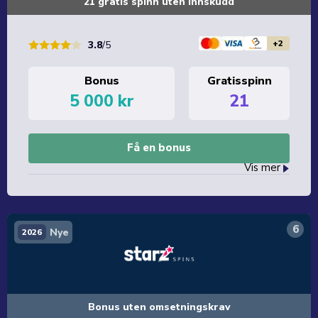
21 gratis spinn uten innskudd
+2
3.8
/5
Bonus
Gratisspinn
5 000 kr
21
Få en bonus
Vis mer
6
Nye
2026
Bonus uten omsetningskrav