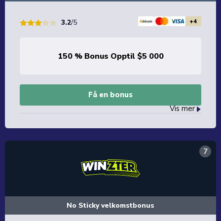
+4
3.2
/5
150 % Bonus Opptil $5 000
Få en bonus
Vis mer
7
No Sticky velkomstbonus