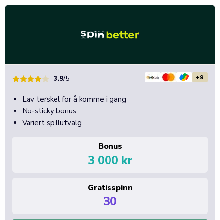
+9
3.9
/5
Lav terskel for å komme i gang
No-sticky bonus
Variert spillutvalg
Bonus
3 000 kr
Gratisspinn
30