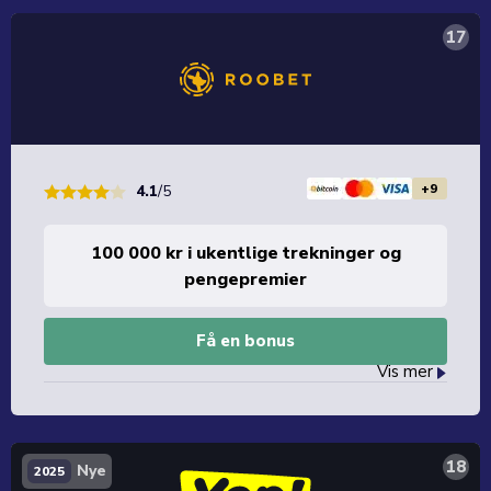
17
+9
4.1
/5
100 000 kr i ukentlige trekninger og
pengepremier
Få en bonus
Vis mer
18
Nye
2025