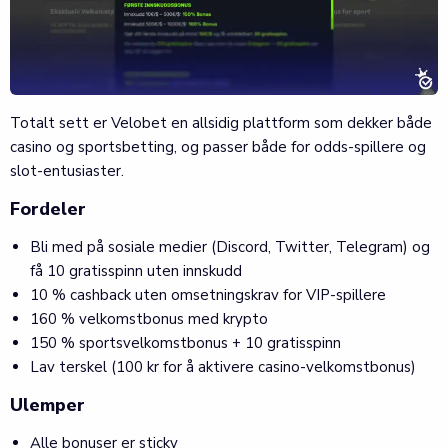
Totalt sett er Velobet en allsidig plattform som dekker både
casino og sportsbetting, og passer både for odds-spillere og
slot-entusiaster.
Fordeler
Bli med på sosiale medier (Discord, Twitter, Telegram) og
få 10 gratisspinn uten innskudd
10 % cashback uten omsetningskrav for VIP-spillere
160 % velkomstbonus med krypto
150 % sportsvelkomstbonus + 10 gratisspinn
Lav terskel (100 kr for å aktivere casino-velkomstbonus)
Ulemper
Alle bonuser er sticky