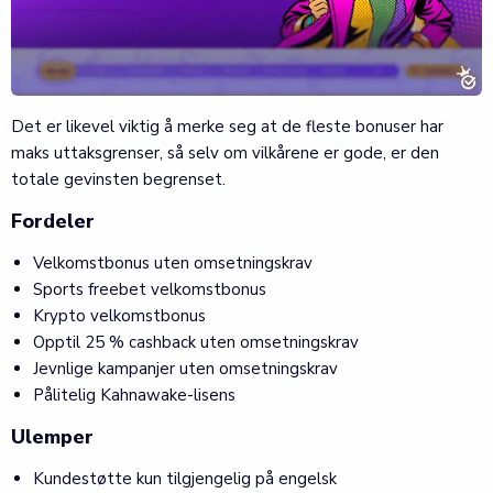
Det er likevel viktig å merke seg at de fleste bonuser har
maks uttaksgrenser, så selv om vilkårene er gode, er den
totale gevinsten begrenset.
Fordeler
Velkomstbonus uten omsetningskrav
Sports freebet velkomstbonus
Krypto velkomstbonus
Opptil 25 % cashback uten omsetningskrav
Jevnlige kampanjer uten omsetningskrav
Pålitelig Kahnawake-lisens
Ulemper
Kundestøtte kun tilgjengelig på engelsk