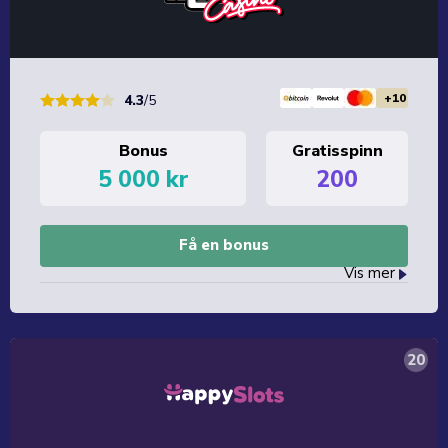
+10
4.3
/5
Bonus
Gratisspinn
5 000 kr
200
Få en bonus
Vis mer
20