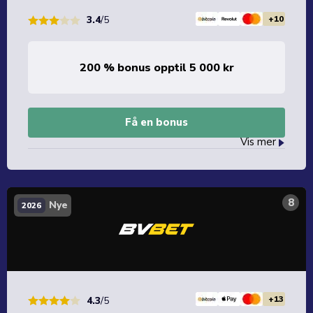
+10
3.4
/5
200 % bonus opptil 5 000 kr
Få en bonus
Vis mer
8
Nye
2026
+13
4.3
/5