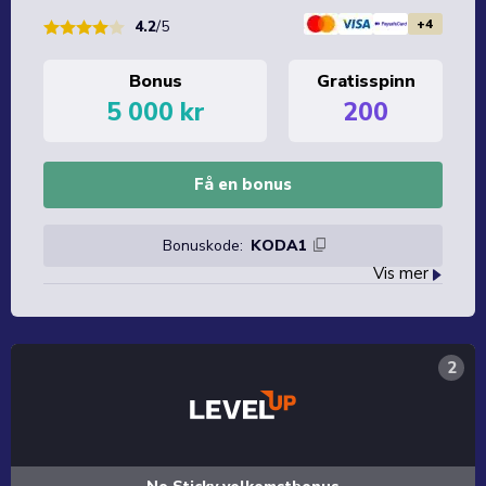
+4
4.2
/5
Bonus
Gratisspinn
5 000 kr
200
Få en bonus
Bonuskode:
KODA1
Vis mer
2