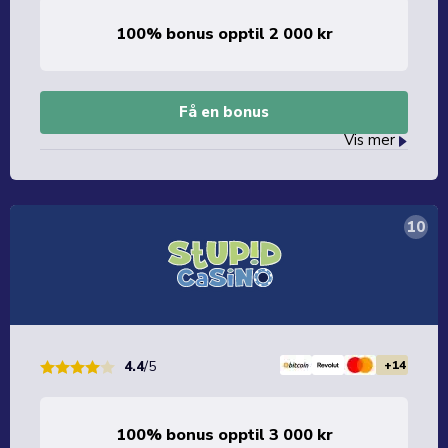
100% bonus opptil 2 000 kr
Få en bonus
Vis mer
10
+14
4.4
/5
100% bonus opptil 3 000 kr