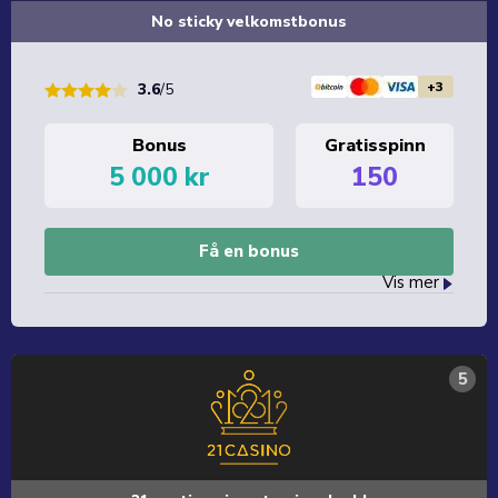
No sticky velkomstbonus
+3
3.6
/5
Bonus
Gratisspinn
5 000 kr
150
Få en bonus
Vis mer
5