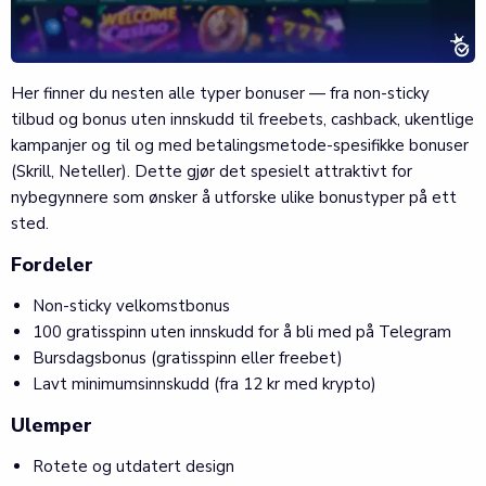
Her finner du nesten alle typer bonuser — fra non-sticky
tilbud og bonus uten innskudd til freebets, cashback, ukentlige
kampanjer og til og med betalingsmetode-spesifikke bonuser
(Skrill, Neteller). Dette gjør det spesielt attraktivt for
nybegynnere som ønsker å utforske ulike bonustyper på ett
sted.
Fordeler
Non-sticky velkomstbonus
100 gratisspinn uten innskudd for å bli med på Telegram
Bursdagsbonus (gratisspinn eller freebet)
Lavt minimumsinnskudd (fra 12 kr med krypto)
Ulemper
Rotete og utdatert design