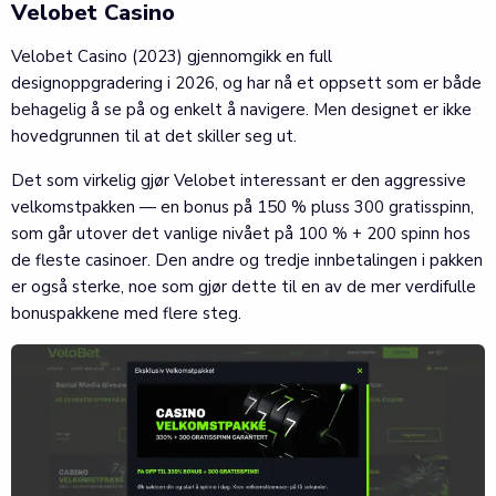
Velobet Casino
Velobet Casino (2023) gjennomgikk en full
designoppgradering i 2026, og har nå et oppsett som er både
behagelig å se på og enkelt å navigere. Men designet er ikke
hovedgrunnen til at det skiller seg ut.
Det som virkelig gjør Velobet interessant er den aggressive
velkomstpakken — en bonus på 150 % pluss 300 gratisspinn,
som går utover det vanlige nivået på 100 % + 200 spinn hos
de fleste casinoer. Den andre og tredje innbetalingen i pakken
er også sterke, noe som gjør dette til en av de mer verdifulle
bonuspakkene med flere steg.