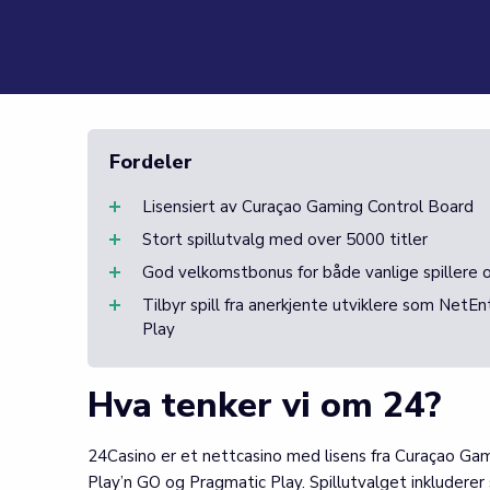
Fordeler
Lisensiert av Curaçao Gaming Control Board
Stort spillutvalg med over 5000 titler
God velkomstbonus for både vanlige spillere o
Tilbyr spill fra anerkjente utviklere som NetE
Play
Hva tenker vi om 24?
24Casino er et nettcasino med lisens fra Curaçao Gam
Play’n GO og Pragmatic Play. Spillutvalget inkluderer s