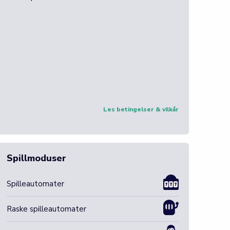
Les betingelser & vilkår
Spillmoduser
Spilleautomater
Raske spilleautomater