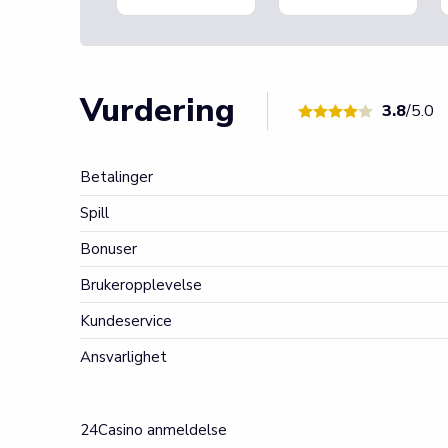
Vurdering
3.8
/5.0
Betalinger
Spill
Bonuser
Brukeropplevelse
Kundeservice
Ansvarlighet
24Casino anmeldelse