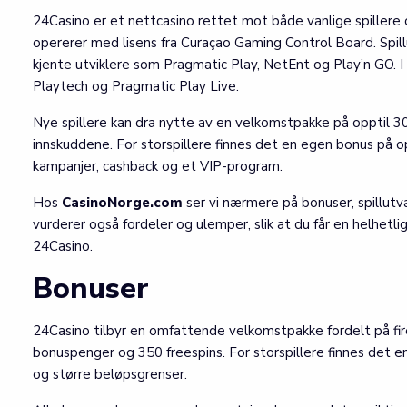
24Casino er et nettcasino rettet mot både vanlige spillere 
opererer med lisens fra Curaçao Gaming Control Board. Spil
kjente utviklere som Pragmatic Play, NetEnt og Play’n GO. I ti
Playtech og Pragmatic Play Live.
Nye spillere kan dra nytte av en velkomstpakke på opptil 30 
innskuddene. For storspillere finnes det en egen bonus på op
kampanjer, cashback og et VIP-program.
Hos
CasinoNorge.com
ser vi nærmere på bonuser, spillutva
vurderer også fordeler og ulemper, slik at du får en helhetli
24Casino.
Bonuser
24Casino tilbyr en omfattende velkomstpakke fordelt på fire 
bonuspenger og 350 freespins. For storspillere finnes de
og større beløpsgrenser.