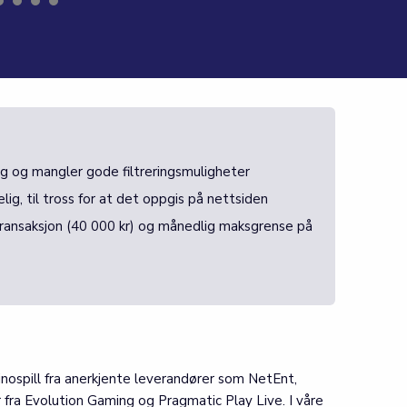
ig og mangler gode filtreringsmuligheter
elig, til tross for at det oppgis på nettsiden
ransaksjon (40 000 kr) og månedlig maksgrense på
nospill fra anerkjente leverandører som NetEnt,
er fra Evolution Gaming og Pragmatic Play Live. I våre