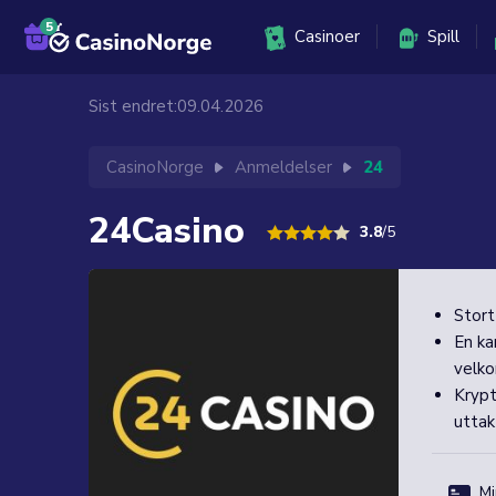
Casinoer
Spill
Sist endret:
09.04.2026
CasinoNorge
Anmeldelser
24
24Casino
3.8
/5
Stort
En ka
velk
Krypt
uttak
Mi