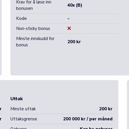
Krav for å løse inn
40x (B)
bonusen
Kode
-
Non-sticky bonus
Minste innskudd for
200 kr
bonus
Uttak
r
Minste uttak
200 kr
r
Uttaksgrense
200 000 kr / per måned
Gebyrer
Kan ha gebyrer