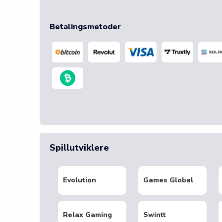
Betalingsmetoder
Spillutviklere
Evolution
Games Global
Relax Gaming
Swintt