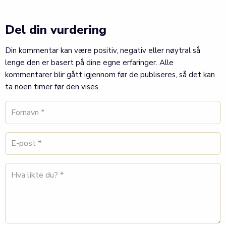
Del din vurdering
Din kommentar kan være positiv, negativ eller nøytral så
lenge den er basert på dine egne erfaringer. Alle
kommentarer blir gått igjennom før de publiseres, så det kan
ta noen timer før den vises.