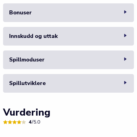
Bonuser
Innskudd og uttak
Spillmoduser
Spillutviklere
Vurdering
4
/5.0