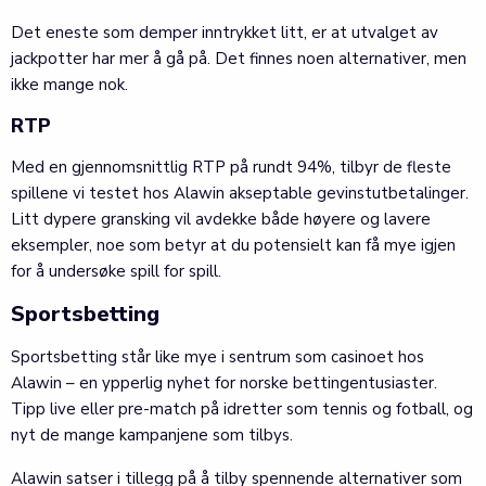
Det eneste som demper inntrykket litt, er at utvalget av
jackpotter har mer å gå på. Det finnes noen alternativer, men
ikke mange nok.
RTP
Med en gjennomsnittlig RTP på rundt 94%, tilbyr de fleste
spillene vi testet hos Alawin akseptable gevinstutbetalinger.
Litt dypere gransking vil avdekke både høyere og lavere
eksempler, noe som betyr at du potensielt kan få mye igjen
for å undersøke spill for spill.
Sportsbetting
Sportsbetting står like mye i sentrum som casinoet hos
Alawin – en ypperlig nyhet for norske bettingentusiaster.
Tipp live eller pre-match på idretter som tennis og fotball, og
nyt de mange kampanjene som tilbys.
Alawin satser i tillegg på å tilby spennende alternativer som