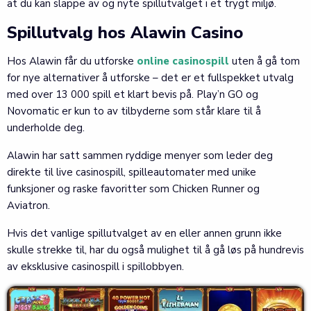
at du kan slappe av og nyte spillutvalget i et trygt miljø.
Spillutvalg hos Alawin Casino
Hos Alawin får du utforske
online casinospill
uten å gå tom
for nye alternativer å utforske – det er et fullspekket utvalg
med over 13 000 spill et klart bevis på. Play’n GO og
Novomatic er kun to av tilbyderne som står klare til å
underholde deg.
Alawin har satt sammen ryddige menyer som leder deg
direkte til live casinospill, spilleautomater med unike
funksjoner og raske favoritter som Chicken Runner og
Aviatron.
Hvis det vanlige spillutvalget av en eller annen grunn ikke
skulle strekke til, har du også mulighet til å gå løs på hundrevis
av eksklusive casinospill i spillobbyen.