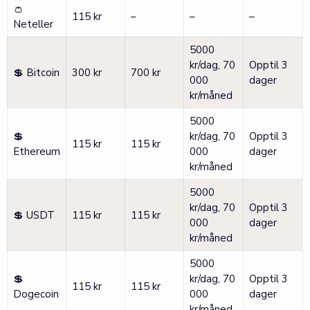
👛
115 kr
–
–
–
Neteller
5000
kr/dag, 70
Opptil 3
💲 Bitcoin
300 kr
700 kr
000
dager
kr/måned
5000
💲
kr/dag, 70
Opptil 3
115 kr
115 kr
Ethereum
000
dager
kr/måned
5000
kr/dag, 70
Opptil 3
💲 USDT
115 kr
115 kr
000
dager
kr/måned
5000
💲
kr/dag, 70
Opptil 3
115 kr
115 kr
Dogecoin
000
dager
kr/måned