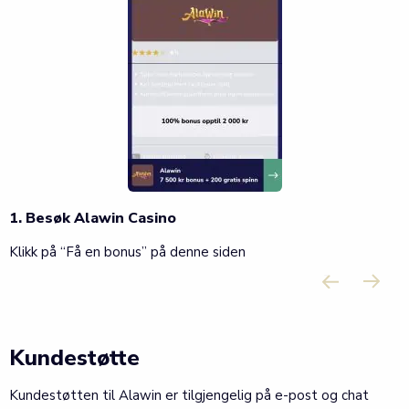
1. Besøk Alawin Casino
2
Klikk på “Få en bonus” på denne siden
K
Kundestøtte
Kundestøtten til Alawin er tilgjengelig på e-post og chat