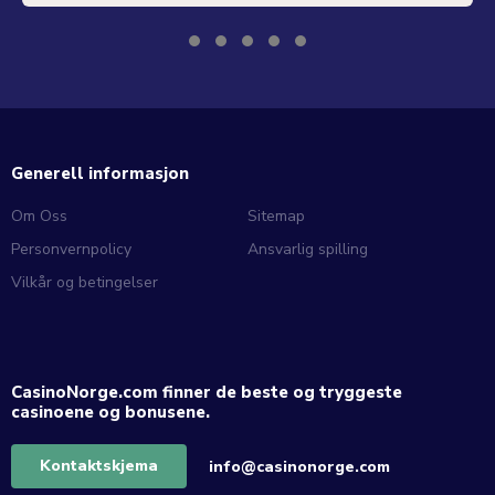
Generell informasjon
Om Oss
Sitemap
Personvernpolicy
Ansvarlig spilling
Vilkår og betingelser
CasinoNorge.com finner de beste og tryggeste
casinoene og bonusene.
Kontaktskjema
info@casinonorge.com