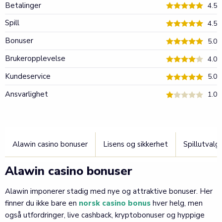
Betalinger
4.5
Spill
4.5
Bonuser
5.0
Brukeropplevelse
4.0
Kundeservice
5.0
Ansvarlighet
1.0
Alawin casino bonuser
Lisens og sikkerhet
Spillutvalg
Alawin casino bonuser
Alawin imponerer stadig med nye og attraktive bonuser. Her
finner du ikke bare en
norsk casino bonus
hver helg, men
også utfordringer, live cashback, kryptobonuser og hyppige