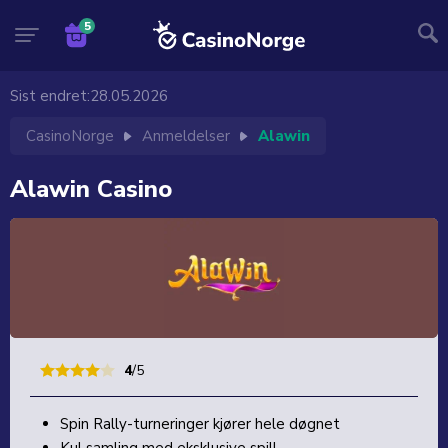
Sist endret:
28.05.2026
CasinoNorge
Anmeldelser
Alawin
Alawin Casino
4
/5
Spin Rally-turneringer kjører hele døgnet
Kul samling med eksklusive spill