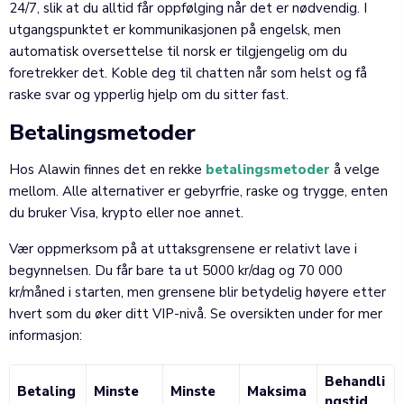
24/7, slik at du alltid får oppfølging når det er nødvendig. I
utgangspunktet er kommunikasjonen på engelsk, men
automatisk oversettelse til norsk er tilgjengelig om du
foretrekker det. Koble deg til chatten når som helst og få
raske svar og ypperlig hjelp om du sitter fast.
Betalingsmetoder
Hos Alawin finnes det en rekke
betalingsmetoder
å velge
mellom. Alle alternativer er gebyrfrie, raske og trygge, enten
du bruker Visa, krypto eller noe annet.
Vær oppmerksom på at uttaksgrensene er relativt lave i
begynnelsen. Du får bare ta ut 5000 kr/dag og 70 000
kr/måned i starten, men grensene blir betydelig høyere etter
hvert som du øker ditt VIP-nivå. Se oversikten under for mer
informasjon:
Behandli
Betaling
Minste
Minste
Maksima
ngstid