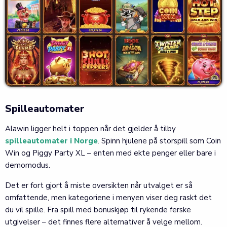
Spilleautomater
Alawin ligger helt i toppen når det gjelder å tilby
spilleautomater i Norge
. Spinn hjulene på storspill som Coin
Win og Piggy Party XL – enten med ekte penger eller bare i
demomodus.
Det er fort gjort å miste oversikten når utvalget er så
omfattende, men kategoriene i menyen viser deg raskt det
du vil spille. Fra spill med bonuskjøp til rykende ferske
utgivelser – det finnes flere alternativer å velge mellom.