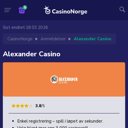
Sist endret:
18.03.2026
CasinoNorge
Anmeldelser
Alexander Casino
Alexander Casino
3.8
/5
Enkel registrering – spill i løpet av sekunder.
Velg blant mer enn 3 000 casinospill.