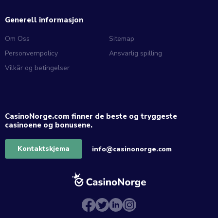
Generell informasjon
Om Oss
Sitemap
Personvernpolicy
Ansvarlig spilling
Vilkår og betingelser
CasinoNorge.com finner de beste og tryggeste
casinoene og bonusene.
Kontaktskjema
info@casinonorge.com