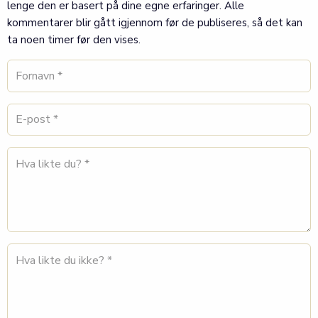
lenge den er basert på dine egne erfaringer. Alle
kommentarer blir gått igjennom før de publiseres, så det kan
ta noen timer før den vises.