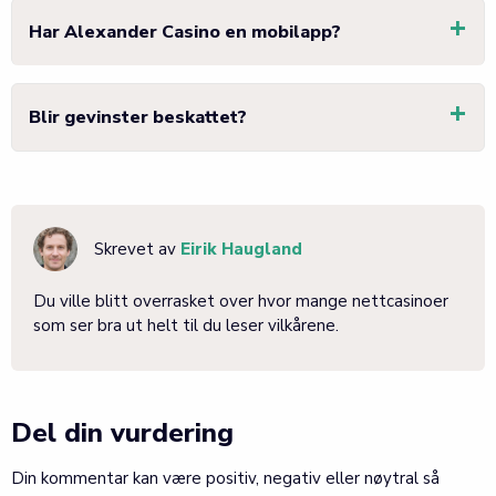
Har Alexander Casino en mobilapp?
Blir gevinster beskattet?
Skrevet av
Eirik Haugland
Du ville blitt overrasket over hvor mange nettcasinoer
som ser bra ut helt til du leser vilkårene.
Del din vurdering
Din kommentar kan være positiv, negativ eller nøytral så