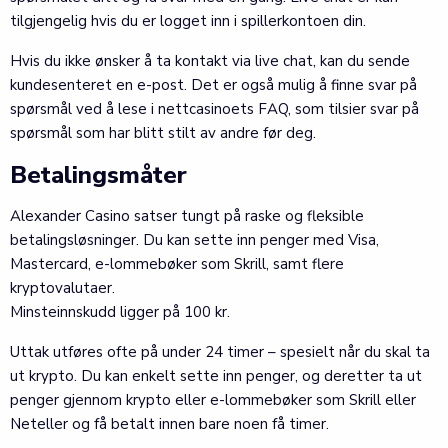
tilgjengelig hvis du er logget inn i spillerkontoen din.
Hvis du ikke ønsker å ta kontakt via live chat, kan du sende
kundesenteret en e-post. Det er også mulig å finne svar på
spørsmål ved å lese i nettcasinoets FAQ, som tilsier svar på
spørsmål som har blitt stilt av andre før deg.
Betalingsmåter
Alexander Casino satser tungt på raske og fleksible
betalingsløsninger. Du kan sette inn penger med Visa,
Mastercard, e-lommebøker som Skrill, samt flere
kryptovalutaer.
Minsteinnskudd ligger på 100 kr.
Uttak utføres ofte på under 24 timer – spesielt når du skal ta
ut krypto. Du kan enkelt sette inn penger, og deretter ta ut
penger gjennom krypto eller e-lommebøker som Skrill eller
Neteller og få betalt innen bare noen få timer.