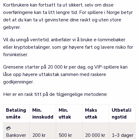
Kortbrukere kan fortsatt ta ut sikkert, selv om disse
overføringene kan ta litt lengre tid. For spillere i Norge betyr
det at du kan ta ut gevinstene dine raskt og uten store
gebyrer.
Vil du unngå ventetid, anbefaler vi å bruke e-lommebøker
eller kryptobetalinger, som gir høyere fart og lavere risiko for
forsinkelser.
Grensene starter på 20 000 kr per dag, og VIP-spillere kan
låse opp høyere uttakstak sammen med raskere
godkjenninger.
Her er en rask titt på de tilgjengelige metodene:
Betaling
Min.
Min.
Maks
Utbetali
småte
innskudd
uttak
uttak
ngstid
💳
Bankover
200 kr
500 kr
20 000 kr
1–3 dager