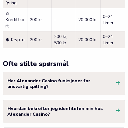
føring
👛
0–24
Kredittko
200 kr
–
20 000 kr
timer
rt
200 kr,
0–24
💲 Krypto
200 kr
20 000 kr
500 kr
timer
Ofte stilte spørsmål
Har Alexander Casino funksjoner for
ansvarlig spilling?
Hvordan bekrefter jeg identiteten min hos
Alexander Casino?