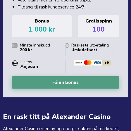
Tilgang til rask kundeservice 24/7.
Bonus
Gratisspinn
1 000 kr
100
Minste innskudd
Raskeste utbetaling
200 kr
Umiddelbart
Lisens
+9
Anjouan
Få en bonus
En rask titt på Alexander Casino
Alexander Casino er en ny og energisk aktør på markedet,