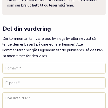
Du ville blitt overrasket over hvor mange nettcasinoer
som ser bra ut helt til du leser vilkårene.
Del din vurdering
Din kommentar kan være positiv, negativ eller nøytral så
lenge den er basert på dine egne erfaringer. Alle
kommentarer blir gått igjennom før de publiseres, så det kan
ta noen timer før den vises.