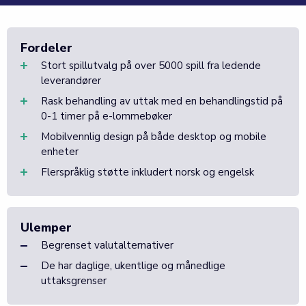
Fordeler
Stort spillutvalg på over 5000 spill fra ledende
leverandører
Rask behandling av uttak med en behandlingstid på
0-1 timer på e-lommebøker
Mobilvennlig design på både desktop og mobile
enheter
Flerspråklig støtte inkludert norsk og engelsk
Ulemper
Begrenset valutalternativer
De har daglige, ukentlige og månedlige
uttaksgrenser