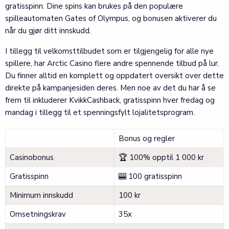
gratisspinn. Dine spins kan brukes på den populære
spilleautomaten Gates of Olympus, og bonusen aktiverer du
når du gjør ditt innskudd.
I tillegg til velkomsttilbudet som er tilgjengelig for alle nye
spillere, har Arctic Casino flere andre spennende tilbud på lur.
Du finner alltid en komplett og oppdatert oversikt over dette
direkte på kampanjesiden deres. Men noe av det du har å se
frem til inkluderer KvikkCashback, gratisspinn hver fredag og
mandag i tillegg til et spenningsfylt lojalitetsprogram.
Bonus og regler
Casinobonus
🏆 100% opptil 1 000 kr
Gratisspinn
🎰 100 gratisspinn
Minimum innskudd
100 kr
Omsetningskrav
35x