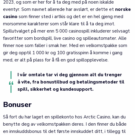
2023, og som er her for å ta deg med på noen iskalde
eventyr. Som navnet allerede har avslørt, er dette et
norske
casino
som finner sted i artkis og det er en hel gjeng med
morsomme karakterer som står klare til å ta deg imot.
Spillutvalget på mer enn 5 000 casinospill inkluderer selvsagt
favoritter som bordspill, live casino og spilleautomater. Alle
finner noe som faller i smak her. Med en velkomstpakke som
gir deg opptil 1 000 kr og 100 gratisspinn å komme i gang
med, er alt på plass for å få en god spillopplevelse.
I vår omtale tar vi deg gjennom alt du trenger
å vite, fra bonustilbud og betalingsmetoder til
spill, sikkerhet og kundesupport.
Bonuser
Så fort du har laget en spillekonto hos Arctic Casino, kan du
benytte deg av velkomstpakken deres. I den finner du både
en innskuddsbonus til det første innskuddet ditt, i tillegg til