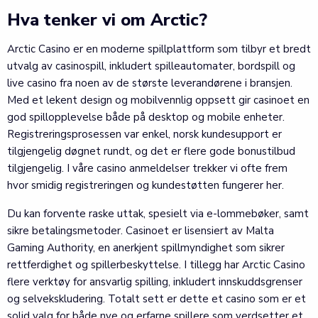
Hva tenker vi om Arctic?
Arctic Casino er en moderne spillplattform som tilbyr et bredt
utvalg av casinospill, inkludert spilleautomater, bordspill og
live casino fra noen av de største leverandørene i bransjen.
Med et lekent design og mobilvennlig oppsett gir casinoet en
god spillopplevelse både på desktop og mobile enheter.
Registreringsprosessen var enkel, norsk kundesupport er
tilgjengelig døgnet rundt, og det er flere gode bonustilbud
tilgjengelig. I våre casino anmeldelser trekker vi ofte frem
hvor smidig registreringen og kundestøtten fungerer her.
Du kan forvente raske uttak, spesielt via e-lommebøker, samt
sikre betalingsmetoder. Casinoet er lisensiert av Malta
Gaming Authority, en anerkjent spillmyndighet som sikrer
rettferdighet og spillerbeskyttelse. I tillegg har Arctic Casino
flere verktøy for ansvarlig spilling, inkludert innskuddsgrenser
og selvekskludering. Totalt sett er dette et casino som er et
solid valg for både nye og erfarne spillere som verdsetter et