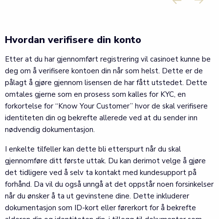
Hvordan verifisere din konto
Etter at du har gjennomført registrering vil casinoet kunne be
deg om å verifisere kontoen din når som helst. Dette er de
pålagt å gjøre gjennom lisensen de har fått utstedet. Dette
omtales gjerne som en prosess som kalles for KYC, en
forkortelse for “Know Your Customer” hvor de skal verifisere
identiteten din og bekrefte allerede ved at du sender inn
nødvendig dokumentasjon.
I enkelte tilfeller kan dette bli etterspurt når du skal
gjennomføre ditt første uttak. Du kan derimot velge å gjøre
det tidligere ved å selv ta kontakt med kundesupport på
forhånd. Da vil du også unngå at det oppstår noen forsinkelser
når du ønsker å ta ut gevinstene dine. Dette inkluderer
dokumentasjon som ID-kort eller førerkort for å bekrefte