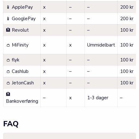
📱 ApplePay
x
–
–
200 kr
📱 GooglePay
x
–
–
200 kr
🏦 Revolut
x
–
–
100 kr
👛 MiFinity
x
x
Ummidelbart
100 kr
👛 flyk
x
–
–
100 kr
👛 Cashlub
x
–
–
100 kr
👛 JetonCash
x
–
–
100 kr
🏦
–
x
1-3 dager
–
Bankoverføring
FAQ