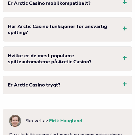
Er Arctic Casino mobilkompatibelt?
Har Arctic Casino funksjoner for ansvarlig
spilling?
Hvilke er de mest populære
spilleautomatene på Arctic Casino?
Er Arctic Casino trygt?
Skrevet av
Eirik Haugland