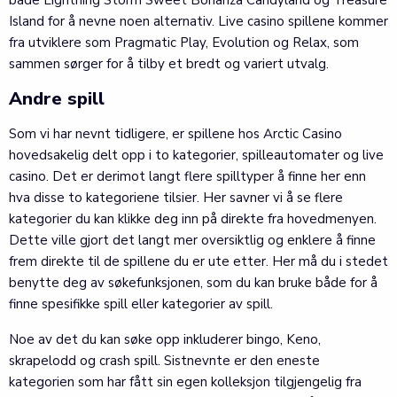
både Lightning Storm Sweet Bonanza Candyland og Treasure
Island for å nevne noen alternativ. Live casino spillene kommer
fra utviklere som Pragmatic Play, Evolution og Relax, som
sammen sørger for å tilby et bredt og variert utvalg.
Andre spill
Som vi har nevnt tidligere, er spillene hos Arctic Casino
hovedsakelig delt opp i to kategorier, spilleautomater og live
casino. Det er derimot langt flere spilltyper å finne her enn
hva disse to kategoriene tilsier. Her savner vi å se flere
kategorier du kan klikke deg inn på direkte fra hovedmenyen.
Dette ville gjort det langt mer oversiktlig og enklere å finne
frem direkte til de spillene du er ute etter. Her må du i stedet
benytte deg av søkefunksjonen, som du kan bruke både for å
finne spesifikke spill eller kategorier av spill.
Noe av det du kan søke opp inkluderer bingo, Keno,
skrapelodd og crash spill. Sistnevnte er den eneste
kategorien som har fått sin egen kolleksjon tilgjengelig fra