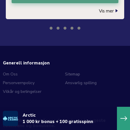
Vis mer
Generell informasjon
Om Oss
Sitemap
Personvernpolicy
Ansvarlig spilling
Vilkår og betingelser
Arctic
CasinoNorge.com finner de beste og tryggeste
1 000 kr bonus + 100 gratisspinn
casinoene og bonusene.