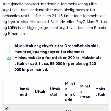
tradisjonelle bankkort, moderne e-lommebøker og ulike
kryptovalutaer. Innskudd skjer øyeblikkelig, mens uttak
behandles raskt – ofte innen 24–48 timer for e-lommebøker
og krypto. Visa, Mastercard, Skrill, Neteller, PayZ, MuchBetter
og MiFinity er tilgjengelige, samt kryptovalutaer som Bitcoin
og Ethereum.
Alle uttak er gebyrfrie fra DreamBet sin side,
men tredjepartsgebyrer forekommer.
Minimumsbeløp for uttak er 200 kr. Maksimalt
uttak er satt til ca. 55 000 kr per uke og 220
000 kr per måned.
Minst
Minst
Innsk
Uttak
e
Maks
Uttak
e
udd
stid
innsk
uttak
uttak
udd
💳