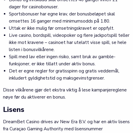
dager for casinobonuser.
Sportsbonuser har egne krav, der bonusbeløpet skal
omsettes 16 ganger med minimumsodds på 1.80.
Uttak er ikke mulig før omsetningskravet er oppfylt.
Live casino, bordspill, videopoker og flere jackpotspill teller
ikke mot kravene – casinoet har utelatt visse spill, se hele
listen i bonusvilkårene.
Spill med lav eller ingen risiko, samt bruk av gamble-
funksjoner, er ikke tillatt under aktiv bonus.
Det er egne regler for gratisspinn og gratis veddemål,
inkludert gyldighetstid og maksgevinstgrenser.
Disse vilkårene gjør det ekstra viktig å lese kampanjereglene
nøye før du aktiverer en bonus.
Lisens
DreamBet Casino drives av New Era B.V. og har en aktiv lisens
fra Curaçao Gaming Authority med lisensnummer