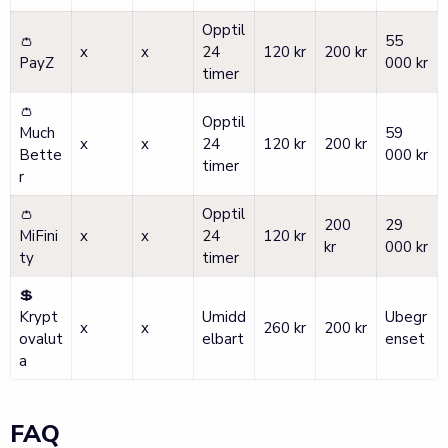
Opptil
👛
55
x
x
24
120 kr
200 kr
PayZ
000 kr
timer
👛
Opptil
Much
59
x
x
24
120 kr
200 kr
Bette
000 kr
timer
r
👛
Opptil
200
29
MiFini
x
x
24
120 kr
kr
000 kr
ty
timer
💲
Krypt
Umidd
Ubegr
x
x
260 kr
200 kr
ovalut
elbart
enset
a
FAQ