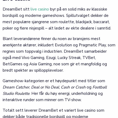
DreamBet sitt
live casino
byr på en solid miks av klassiske
bordspill og moderne gameshows. Spillutvalget dekker de
mest populære sjangrene som roulette, blackjack, baccarat,
poker og flere nisjespill – alt ledet av ekte dealere i sanntid.
Blant leverandørene finner du noen av bransjens mest
anerkjente aktører, inkludert Evolution og Pragmatic Play, som
regnes som toppvalg i industrien. DreamBet samarbeider
også med Vivo Gaming, Ezugi, Lucky Streak, TVBet,
BetGames og Asia Gaming, noe som gir et mangfoldig og
bredt spekter av spillopplevelser.
Gameshow-kategorien er et høydepunkt med titler som
Dream Catcher
,
Deal or No Deal
,
Cash or Crash
og
Football
Studio Roulette
. Her får du høy energi, underholdning og
interaktive runder som minner om TV-show.
Totalt sett leverer DreamBet et variert live casino som
dekker både tradisjonelle bordspill og moderne