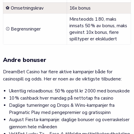
⚽️ Omsetningskrav
16x bonus
Minsteodds 1.80, maks
innsats 50 % av bonus, maks
⚾️ Begrensninger
gevinst 10x bonus, flere
spilltyper er ekskludert
Andre bonuser
DreamBet Casino har flere aktive kampanjer både for
casinospill og odds. Her er noen av de viktigste tilbudene:
Ukentlig reloadbonus: 50 % opptil kr 2 000 med bonuskode
10 % cashback hver mandag på nettotap fra casino
Daglige turneringer og Drops & Wins-kampanjer fra
Pragmatic Play med pengepremier og gratisspinn
August Fiesta-kampanje: daglige bonuser og overraskelser
gjennom hele måneden