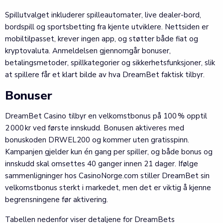
Spillutvalget inkluderer spilleautomater, live dealer-bord,
bordspill og sportsbetting fra kjente utviklere. Nettsiden er
mobiltilpasset, krever ingen app, og støtter både fiat og
kryptovaluta. Anmeldelsen gjennomgår bonuser,
betalingsmetoder, spillkategorier og sikkerhetsfunksjoner, slik
at spillere får et klart bilde av hva DreamBet faktisk tilbyr.
Bonuser
DreamBet Casino tilbyr en velkomstbonus på 100 % opptil
2 000 kr ved første innskudd. Bonusen aktiveres med
bonuskoden DRWEL200 og kommer uten gratisspinn.
Kampanjen gjelder kun én gang per spiller, og både bonus og
innskudd skal omsettes 40 ganger innen 21 dager. Ifølge
sammenligninger hos CasinoNorge.com stiller DreamBet sin
velkomstbonus sterkt i markedet, men det er viktig å kjenne
begrensningene før aktivering.
Tabellen nedenfor viser detaljene for DreamBets