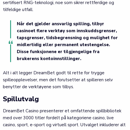
sertifisert RNG-teknologi, noe som sikrer rettferdige og
tilfeldige utfall.
Når det gjelder ansvarlig spilling, tilbyr
casinoet flere verktøy som innskuddsgrenser,
tapsgrenser, tidsbegrensning og mulighet for
midlertidig eller permanent utestengelse.
Disse funksjonene er tilgjengelige fra
brukerens kontoinnstillinger.
Alt i alt legger DreamBet godt til rette for trygge
spilleopplevelser, men det forutsetter at spilleren selv
benytter de verktøyene som tilbys.
Spillutvalg
DreamBet Casino presenterer et omfattende spillbibliotek
med over 3000 titler fordelt på kategoriene casino, live
casino, sport, e-sport og virtuell sport. Utvalget inkluderer alt