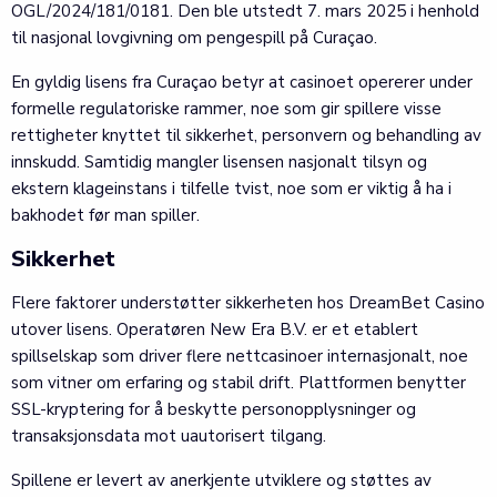
OGL/2024/181/0181. Den ble utstedt 7. mars 2025 i henhold
til nasjonal lovgivning om pengespill på Curaçao.
En gyldig lisens fra Curaçao betyr at casinoet opererer under
formelle regulatoriske rammer, noe som gir spillere visse
rettigheter knyttet til sikkerhet, personvern og behandling av
innskudd. Samtidig mangler lisensen nasjonalt tilsyn og
ekstern klageinstans i tilfelle tvist, noe som er viktig å ha i
bakhodet før man spiller.
Sikkerhet
Flere faktorer understøtter sikkerheten hos DreamBet Casino
utover lisens. Operatøren New Era B.V. er et etablert
spillselskap som driver flere nettcasinoer internasjonalt, noe
som vitner om erfaring og stabil drift. Plattformen benytter
SSL-kryptering for å beskytte personopplysninger og
transaksjonsdata mot uautorisert tilgang.
Spillene er levert av anerkjente utviklere og støttes av