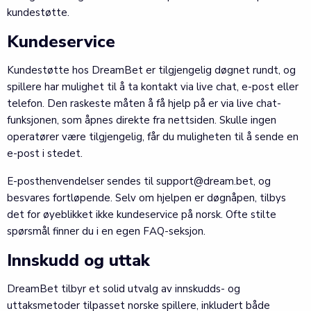
kundestøtte.
Kundeservice
Kundestøtte hos DreamBet er tilgjengelig døgnet rundt, og
spillere har mulighet til å ta kontakt via live chat, e-post eller
telefon. Den raskeste måten å få hjelp på er via live chat-
funksjonen, som åpnes direkte fra nettsiden. Skulle ingen
operatører være tilgjengelig, får du muligheten til å sende en
e-post i stedet.
E-posthenvendelser sendes til
support@dream.bet
, og
besvares fortløpende. Selv om hjelpen er døgnåpen, tilbys
det for øyeblikket ikke kundeservice på norsk. Ofte stilte
spørsmål finner du i en egen FAQ-seksjon.
Innskudd og uttak
DreamBet tilbyr et solid utvalg av innskudds- og
uttaksmetoder tilpasset norske spillere, inkludert både