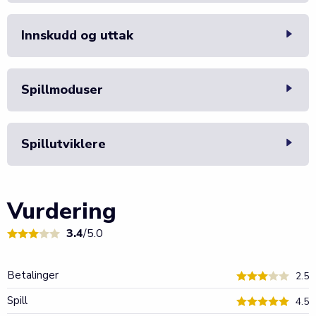
Innskudd og uttak
Spillmoduser
Spillutviklere
Vurdering
3.4
/5.0
Betalinger
2.5
Spill
4.5