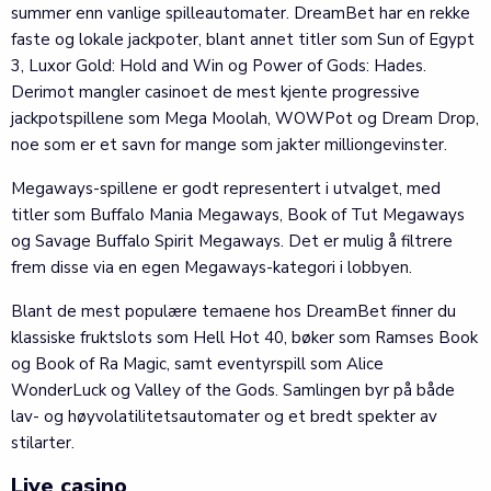
summer enn vanlige spilleautomater. DreamBet har en rekke
faste og lokale jackpoter, blant annet titler som Sun of Egypt
3, Luxor Gold: Hold and Win og Power of Gods: Hades.
Derimot mangler casinoet de mest kjente progressive
jackpotspillene som Mega Moolah, WOWPot og Dream Drop,
noe som er et savn for mange som jakter milliongevinster.
Megaways-spillene er godt representert i utvalget, med
titler som Buffalo Mania Megaways, Book of Tut Megaways
og Savage Buffalo Spirit Megaways. Det er mulig å filtrere
frem disse via en egen Megaways-kategori i lobbyen.
Blant de mest populære temaene hos DreamBet finner du
klassiske fruktslots som Hell Hot 40, bøker som Ramses Book
og Book of Ra Magic, samt eventyrspill som Alice
WonderLuck og Valley of the Gods. Samlingen byr på både
lav- og høyvolatilitetsautomater og et bredt spekter av
stilarter.
Live casino