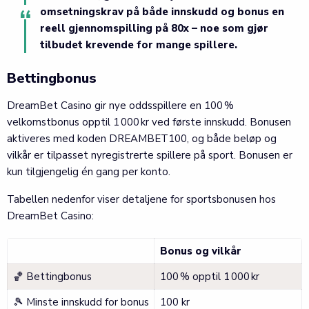
omsetningskrav på både innskudd og bonus en
reell gjennomspilling på 80x – noe som gjør
tilbudet krevende for mange spillere.
Bettingbonus
DreamBet Casino gir nye oddsspillere en 100 %
velkomstbonus opptil 1 000 kr ved første innskudd. Bonusen
aktiveres med koden DREAMBET100, og både beløp og
vilkår er tilpasset nyregistrerte spillere på sport. Bonusen er
kun tilgjengelig én gang per konto.
Tabellen nedenfor viser detaljene for sportsbonusen hos
DreamBet Casino:
Bonus og vilkår
🏀 Bettingbonus
100 % opptil 1 000 kr
🎾 Minste innskudd for bonus
100 kr