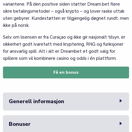
variantene. På den positive siden støtter Dream.bet flere
sikre betalingsmetoder – også krypto – og lover raske uttak
uten gebyrer. Kundestøtten er tilgjengelig døgnet rundt, men
ikke på norsk.
Selv om lisensen er fra Curaçao og ikke gir nasjonalt tilsyn, er
sikkerhet godt ivaretatt med kryptering, RNG og funksjoner
for ansvarlig spill. Alt i alt er Dreambet et godt valg for
spillere som vil kombinere casino og odds i én plattform.
Få en bonus
Generell informasjon
Bonuser