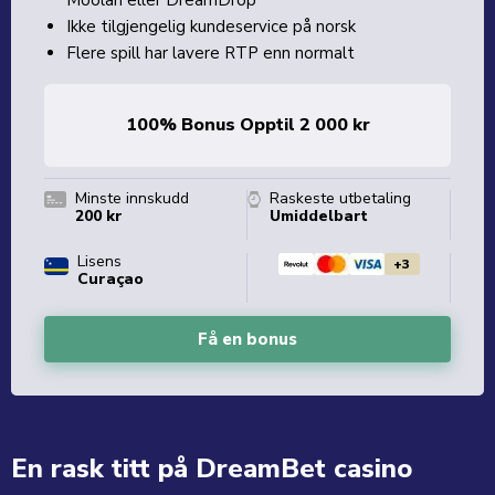
Ikke tilgjengelig kundeservice på norsk
Flere spill har lavere RTP enn normalt
100% Bonus Opptil 2 000 kr
Minste innskudd
Raskeste utbetaling
200 kr
Umiddelbart
Lisens
+3
Curaçao
Få en bonus
En rask titt på DreamBet casino