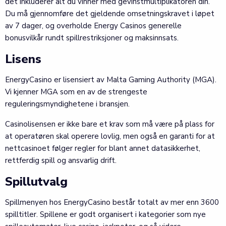
det inkluderer alt du vinner med gevinstmultiplikatoren din.
Du må gjennomføre det gjeldende omsetningskravet i løpet
av 7 dager, og overholde Energy Casinos generelle
bonusvilkår rundt spillrestriksjoner og maksinnsats.
Lisens
EnergyCasino er lisensiert av Malta Gaming Authority (MGA).
Vi kjenner MGA som en av de strengeste
reguleringsmyndighetene i bransjen.
Casinolisensen er ikke bare et krav som må være på plass for
at operatøren skal operere lovlig, men også en garanti for at
nettcasinoet følger regler for blant annet datasikkerhet,
rettferdig spill og ansvarlig drift.
Spillutvalg
Spillmenyen hos EnergyCasino består totalt av mer enn 3600
spilltitler. Spillene er godt organisert i kategorier som nye