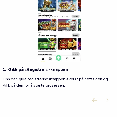
1. Klikk på «Registrer»-knappen
2
Finn den gule registreringsknappen øverst på nettsiden og
S
klikk på den for å starte prosessen.
h
o