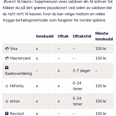
Øverst til høyre i toppmenyen vises saldoen din til enhver tid.
Klikker du på det grønne plussikonet ved siden av saldoen blir
du tatt rett til kassen, hvor du kan velge mellom en rekke
trygge betalingsmetoder som fungerer for norske spillere.
Minste
Innskudd
Uttak
Uttakstid
innskudd
💳 Visa
x
–
–
100 kr
💳 Mastercard
x
–
–
100 kr
🏦
–
x
3-7 dager
–
Bankoverføring
0-24
👛 MiFinity
x
x
100 kr
timer
0-24
👛 Jeton
x
x
100 kr
timer
🏦 Revolut
x
–
–
100 kr