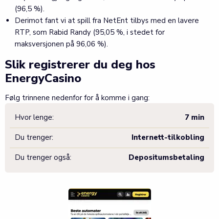
(96,5 %).
Derimot fant vi at spill fra NetEnt tilbys med en lavere
RTP, som Rabid Randy (95,05 %, i stedet for
maksversjonen på 96,06 %).
Slik registrerer du deg hos
EnergyCasino
Følg trinnene nedenfor for å komme i gang:
Hvor lenge:
7 min
Du trenger:
Internett-tilkobling
Du trenger også:
Depositumsbetaling