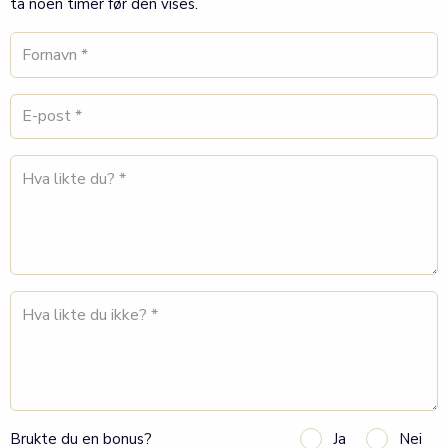
ta noen timer før den vises.
Ja
Nei
Brukte du en bonus?