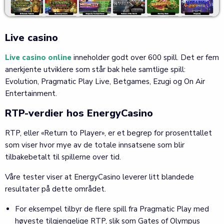
Live casino
Live casino online
inneholder godt over 600 spill. Det er fem
anerkjente utviklere som står bak hele samtlige spill:
Evolution, Pragmatic Play Live, Betgames, Ezugi og On Air
Entertainment.
RTP-verdier hos EnergyCasino
RTP, eller «Return to Player», er et begrep for prosenttallet
som viser hvor mye av de totale innsatsene som blir
tilbakebetalt til spillerne over tid.
Våre tester viser at EnergyCasino leverer litt blandede
resultater på dette området.
For eksempel tilbyr de flere spill fra Pragmatic Play med
høyeste tilgjengelige RTP, slik som Gates of Olympus