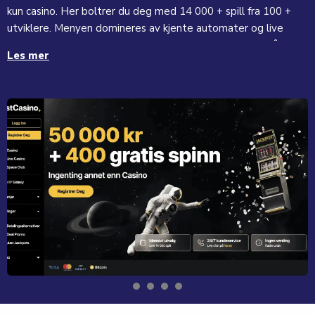
kun casino. Her boltrer du deg med 14 000 + spill fra 100 +
utviklere. Menyen domineres av kjente automater og live
casino fra de beste leverandørene. Velkomstbonusen på 50
Les mer
000 kr + 400 spinn er en av bransjens aller rauseste. Vi har
testet Just Casino, og deler våre erfaringer i denne grundige
omtalen.