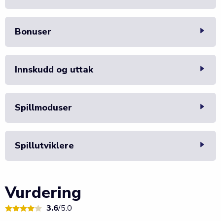
Bonuser
Innskudd og uttak
Spillmoduser
Spillutviklere
Vurdering
3.6
/5.0