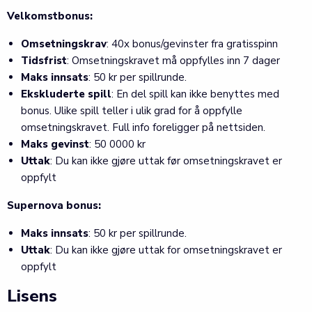
Velkomstbonus:
Omsetningskrav
: 40x bonus/gevinster fra gratisspinn
Tidsfrist
: Omsetningskravet må oppfylles inn 7 dager
Maks innsats
: 50 kr per spillrunde.
Ekskluderte spill
: En del spill kan ikke benyttes med
bonus. Ulike spill teller i ulik grad for å oppfylle
omsetningskravet. Full info foreligger på nettsiden.
Maks gevinst
: 50 0000 kr
Uttak
: Du kan ikke gjøre uttak før omsetningskravet er
oppfylt
Supernova bonus:
Maks innsats
: 50 kr per spillrunde.
Uttak
: Du kan ikke gjøre uttak for omsetningskravet er
oppfylt
Lisens