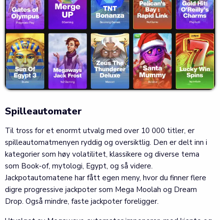
Spilleautomater
Til tross for et enormt utvalg med over 10 000 titler, er
spilleautomatmenyen ryddig og oversiktlig. Den er delt inn i
kategorier som høy volatilitet, klassikere og diverse tema
som Book-of, mytologi, Egypt, og så videre.
Jackpotautomatene har fått egen meny, hvor du finner flere
digre progressive jackpoter som Mega Moolah og Dream
Drop. Også mindre, faste jackpoter foreligger.