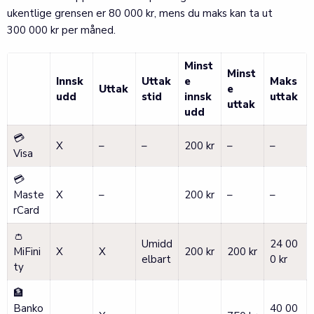
ukentlige grensen er 80 000 kr, mens du maks kan ta ut
300 000 kr per måned.
Minst
Minst
Innsk
Uttak
e
Maks
Uttak
e
udd
stid
innsk
uttak
uttak
udd
💳
X
–
–
200 kr
–
–
Visa
💳
Maste
X
–
200 kr
–
–
rCard
👛
Umidd
24 00
MiFini
X
X
200 kr
200 kr
elbart
0 kr
ty
🏦
Banko
40 00