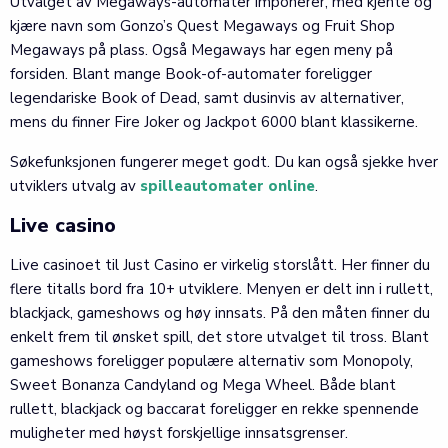
Utvalget av Megaways-automater imponerer, med kjente og
kjære navn som Gonzo’s Quest Megaways og Fruit Shop
Megaways på plass. Også Megaways har egen meny på
forsiden. Blant mange Book-of-automater foreligger
legendariske Book of Dead, samt dusinvis av alternativer,
mens du finner Fire Joker og Jackpot 6000 blant klassikerne.
Søkefunksjonen fungerer meget godt. Du kan også sjekke hver
utviklers utvalg av
spilleautomater online
.
Live casino
Live casinoet til Just Casino er virkelig storslått. Her finner du
flere titalls bord fra 10+ utviklere. Menyen er delt inn i rullett,
blackjack, gameshows og høy innsats. På den måten finner du
enkelt frem til ønsket spill, det store utvalget til tross. Blant
gameshows foreligger populære alternativ som Monopoly,
Sweet Bonanza Candyland og Mega Wheel. Både blant
rullett, blackjack og baccarat foreligger en rekke spennende
muligheter med høyst forskjellige innsatsgrenser.