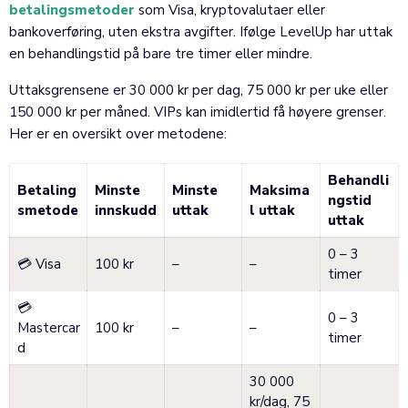
betalingsmetoder
som Visa, kryptovalutaer eller
bankoverføring, uten ekstra avgifter. Ifølge LevelUp har uttak
en behandlingstid på bare tre timer eller mindre.
Uttaksgrensene er 30 000 kr per dag, 75 000 kr per uke eller
150 000 kr per måned. VIPs kan imidlertid få høyere grenser.
Her er en oversikt over metodene:
Behandli
Betaling
Minste
Minste
Maksima
ngstid
smetode
innskudd
uttak
l uttak
uttak
0 – 3
💳 Visa
100 kr
–
–
timer
💳
0 – 3
Mastercar
100 kr
–
–
timer
d
30 000
kr/dag, 75