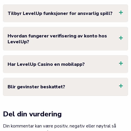
Tilbyr LevelUp funksjoner for ansvarlig spill?
Hvordan fungerer verifisering av konto hos
LevelUp?
Har LevelUp Casino en mobilapp?
Blir gevinster beskattet?
Del din vurdering
Din kommentar kan være positiv, negativ eller nøytral så