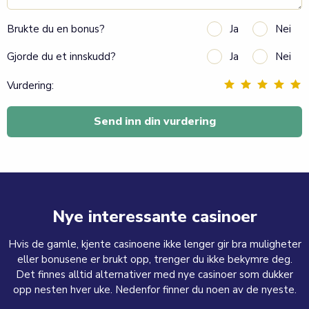
Ja
Nei
Brukte du en bonus?
Ja
Nei
Gjorde du et innskudd?
Vurdering:
Nye interessante casinoer
Hvis de gamle, kjente casinoene ikke lenger gir bra muligheter
eller bonusene er brukt opp, trenger du ikke bekymre deg.
Det finnes alltid alternativer med nye casinoer som dukker
opp nesten hver uke. Nedenfor finner du noen av de nyeste.