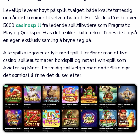
LevelUp leverer høyt på spillutvalget, både kvalitetsmessig
og når det kommer til selve utvalget. Her får du utforske over
5000
casinospill
fra ledende spilltilbydere som Pragmatic
Play og Quickspin. Hvis dette ikke skulle rekke, finnes det også
en egen eksklusiv samling å bryne seg på.
Alle spillkategorier er fylt med spill. Her finner man et live
casino, spilleautomater, bordspill og instant win-spill som
Aviator og Mines. En smidig spillvelger med gode filtre gjør
det sømløst å finne det du ser etter.