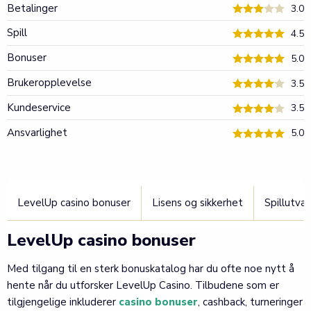
Betalinger
3.0
Spill
4.5
Bonuser
5.0
Brukeropplevelse
3.5
Kundeservice
3.5
Ansvarlighet
5.0
LevelUp casino bonuser
Lisens og sikkerhet
Spillutva
LevelUp casino bonuser
Med tilgang til en sterk bonuskatalog har du ofte noe nytt å
hente når du utforsker LevelUp Casino. Tilbudene som er
tilgjengelige inkluderer
casino bonuser
, cashback, turneringer