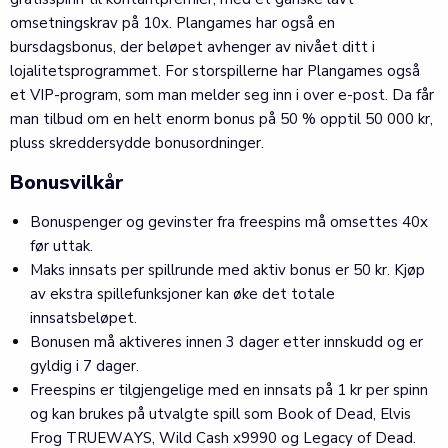
omsetningskrav på 10x. Plangames har også en
bursdagsbonus, der beløpet avhenger av nivået ditt i
lojalitetsprogrammet. For storspillerne har Plangames også
et VIP-program, som man melder seg inn i over e-post. Da får
man tilbud om en helt enorm bonus på 50 % opptil 50 000 kr,
pluss skreddersydde bonusordninger.
Bonusvilkår
Bonuspenger og gevinster fra freespins må omsettes 40x
før uttak.
Maks innsats per spillrunde med aktiv bonus er 50 kr. Kjøp
av ekstra spillefunksjoner kan øke det totale
innsatsbeløpet.
Bonusen må aktiveres innen 3 dager etter innskudd og er
gyldig i 7 dager.
Freespins er tilgjengelige med en innsats på 1 kr per spinn
og kan brukes på utvalgte spill som Book of Dead, Elvis
Frog TRUEWAYS, Wild Cash x9990 og Legacy of Dead.