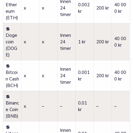
Innen
Ether
0,002
40 00
x
x
24
200 kr
eum
kr
0 kr
timer
(ETH)
💲
Doge
Innen
40 00
coin
x
x
24
1 kr
200 kr
0 kr
(DOG
timer
E)
💲
Innen
Bitcoi
0,001
40 00
x
x
24
200 kr
n Cash
kr
0 kr
timer
(BCH)
💲
Binanc
0,01
x
–
–
–
–
e Coin
kr
(BNB)
💲
Innen