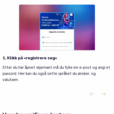
1. Klikk på «registrere seg»
2
Etter du har åpnet skjemaet må du fylle inn e-post og angi et
S
passord. Her kan du også sette språket du ønsker, og
v
valutaen.
P
p