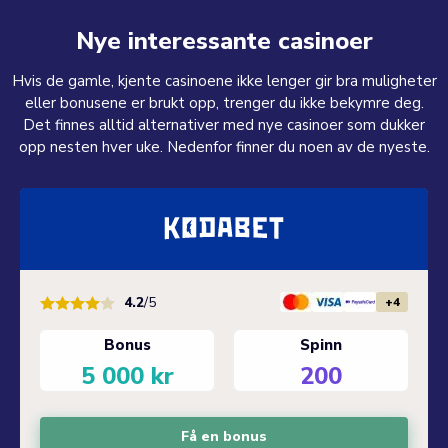
Nye interessante casinoer
Hvis de gamle, kjente casinoene ikke lenger gir bra muligheter
eller bonusene er brukt opp, trenger du ikke bekymre deg.
Det finnes alltid alternativer med nye casinoer som dukker
opp nesten hver uke. Nedenfor finner du noen av de nyeste.
4.2
/5
+4
Bonus
Spinn
5 000 kr
200
Få en bonus