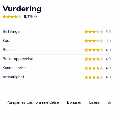
Vurdering
3.7
/5.0
Betalinger
3.0
Spill
3.0
Bonuser
4.0
Brukeropplevelse
4.0
Kundeservice
4.0
Ansvarlighet
4.0
Plangames Casino anmeldelse
Bonuser
Lisens
Spi