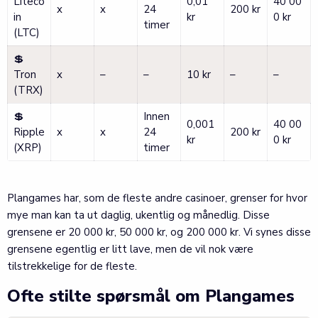
Liteco
0,01
40 00
x
x
24
200 kr
in
kr
0 kr
timer
(LTC)
💲
Tron
x
–
–
10 kr
–
–
(TRX)
💲
Innen
0,001
40 00
Ripple
x
x
24
200 kr
kr
0 kr
(XRP)
timer
Plangames har, som de fleste andre casinoer, grenser for hvor
mye man kan ta ut daglig, ukentlig og månedlig. Disse
grensene er 20 000 kr, 50 000 kr, og 200 000 kr. Vi synes disse
grensene egentlig er litt lave, men de vil nok være
tilstrekkelige for de fleste.
Ofte stilte spørsmål om Plangames