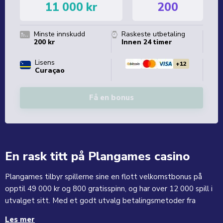
11 000 kr
200
Minste innskudd
Raskeste utbetaling
200 kr
Innen 24 timer
Lisens
+12
Curaçao
Få en bonus
En rask titt på Plangames casino
Plangames tilbyr spillerne sine en flott velkomstbonus på
opptil 49 000 kr og 800 gratisspinn, og har over 12 000 spill i
utvalget sitt. Med et godt utvalg betalingsmetoder fra
bankkort til e-lommebøker og krypto, samt et belønnende
Les mer