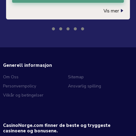
Vis mer
Generell informasjon
Om Oss
Sitemap
Personvernpolicy
Ansvarlig spilling
Vilkår og betingelser
CasinoNorge.com finner de beste og tryggeste
casinoene og bonusene.