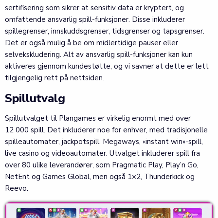
sertifisering som sikrer at sensitiv data er kryptert, og
omfattende ansvarlig spill-funksjoner. Disse inkluderer
spillegrenser, innskuddsgrenser, tidsgrenser og tapsgrenser.
Det er også mulig å be om midlertidige pauser eller
selvekskludering. Alt av ansvarlig spill-funksjoner kan kun
aktiveres gjennom kundestøtte, og vi savner at dette er lett
tilgjengelig rett på nettsiden.
Spillutvalg
Spillutvalget til Plangames er virkelig enormt med over
12 000 spill. Det inkluderer noe for enhver, med tradisjonelle
spilleautomater, jackpotspill, Megaways, «instant win»-spill,
live casino og videoautomater. Utvalget inkluderer spill fra
over 80 ulike leverandører, som Pragmatic Play, Play’n Go,
NetEnt og Games Global, men også 1×2, Thunderkick og
Reevo.