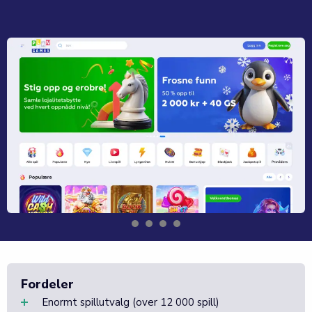
lojalitetsprogram har Plangames alt man trenger for en
komplett spillopplevelse.
Fordeler
Enormt spillutvalg (over 12 000 spill)