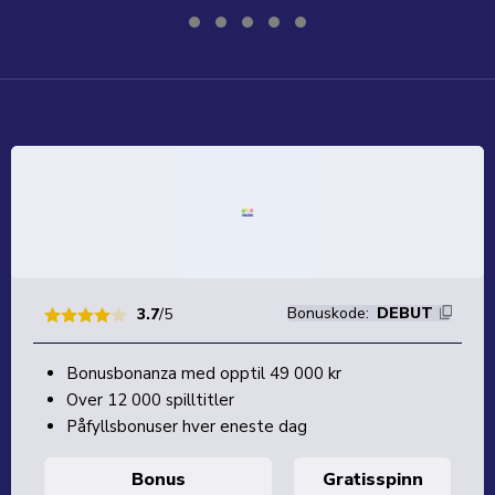
Bonuskode:
DEBUT
3.7
/5
Bonusbonanza med opptil 49 000 kr
Over 12 000 spilltitler
Påfyllsbonuser hver eneste dag
Bonus
Gratisspinn