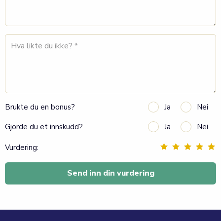
Ja
Nei
Brukte du en bonus?
Ja
Nei
Gjorde du et innskudd?
Vurdering: