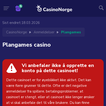
Sist endret:
18.03.2026
CasinoNorge
Anmeldelser
Plangames
Plangames casino
Vi anbefaler ikke å opprette en
konto på dette casinoet!
Dette casinoet er for øyeblikket ikke aktivt. Det kan
være flere grunner til dette. Ofte er det negative
anmeldelser fra spillere, betalingsproblemer, at
casinoet er stengt, eller at casinoet ikke lenger ønsker
at vi skal anbefale det til våre brukere. Du kan finne