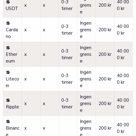
💲
0-3
40 00
x
x
grens
200 kr
USDT
timer
0 kr
e
💲
Ingen
0-3
40 00
Carda
x
x
grens
200 kr
timer
0 kr
no
e
💲
Ingen
0-3
40 00
Ether
x
x
grens
200 kr
timer
0 kr
eum
e
💲
Ingen
0-3
40 00
Liteco
x
x
grens
200 kr
timer
0 kr
in
e
Ingen
💲
0-3
40 00
x
x
grens
200 kr
Ripple
timer
0 kr
e
💲
Ingen
40 00
Binanc
x
x
grens
200 kr
0 kr
e
e