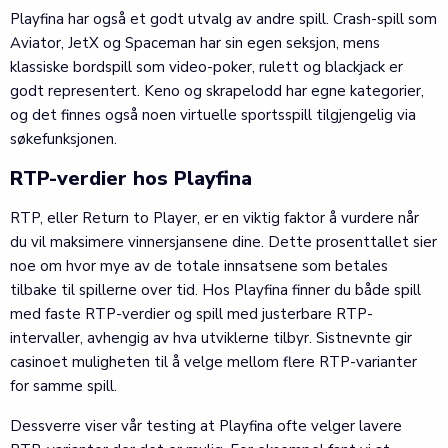
Playfina har også et godt utvalg av andre spill. Crash-spill som
Aviator, JetX og Spaceman har sin egen seksjon, mens
klassiske bordspill som video-poker, rulett og blackjack er
godt representert. Keno og skrapelodd har egne kategorier,
og det finnes også noen virtuelle sportsspill tilgjengelig via
søkefunksjonen.
RTP-verdier hos Playfina
RTP, eller Return to Player, er en viktig faktor å vurdere når
du vil maksimere vinnersjansene dine. Dette prosenttallet sier
noe om hvor mye av de totale innsatsene som betales
tilbake til spillerne over tid. Hos Playfina finner du både spill
med faste RTP-verdier og spill med justerbare RTP-
intervaller, avhengig av hva utviklerne tilbyr. Sistnevnte gir
casinoet muligheten til å velge mellom flere RTP-varianter
for samme spill.
Dessverre viser vår testing at Playfina ofte velger lavere