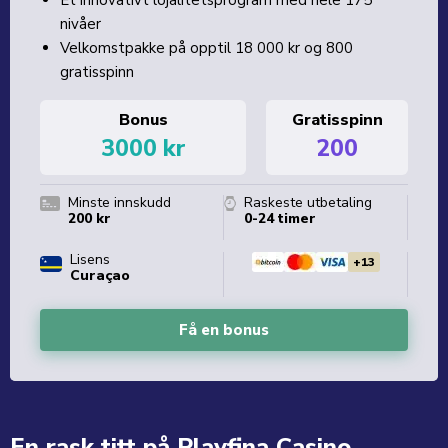
nivåer
Velkomstpakke på opptil 18 000 kr og 800
gratisspinn
Bonus
Gratisspinn
3000 kr
200
Minste innskudd
Raskeste utbetaling
200 kr
0-24 timer
Lisens
+13
Curaçao
Få en bonus
En rask titt på Playfina Casino