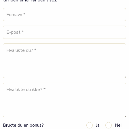
ta noen timer før den vises.
Ja
Nei
Brukte du en bonus?