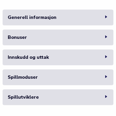
Generell informasjon
Bonuser
Innskudd og uttak
Spillmoduser
Spillutviklere