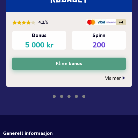
4.2
/5
+4
Bonus
Spinn
5 000 kr
200
Få en bonus
Vis mer
Generell informasjon