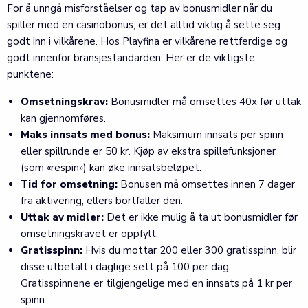
For å unngå misforståelser og tap av bonusmidler når du
spiller med en casinobonus, er det alltid viktig å sette seg
godt inn i vilkårene. Hos Playfina er vilkårene rettferdige og
godt innenfor bransjestandarden. Her er de viktigste
punktene:
Omsetningskrav:
Bonusmidler må omsettes 40x før uttak
kan gjennomføres.
Maks innsats med bonus:
Maksimum innsats per spinn
eller spillrunde er 50 kr. Kjøp av ekstra spillefunksjoner
(som «respin») kan øke innsatsbeløpet.
Tid for omsetning:
Bonusen må omsettes innen 7 dager
fra aktivering, ellers bortfaller den.
Uttak av midler:
Det er ikke mulig å ta ut bonusmidler før
omsetningskravet er oppfylt.
Gratisspinn:
Hvis du mottar 200 eller 300 gratisspinn, blir
disse utbetalt i daglige sett på 100 per dag.
Gratisspinnene er tilgjengelige med en innsats på 1 kr per
spinn.