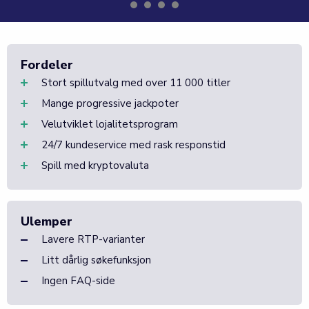
Fordeler
Stort spillutvalg med over 11 000 titler
Mange progressive jackpoter
Velutviklet lojalitetsprogram
24/7 kundeservice med rask responstid
Spill med kryptovaluta
Ulemper
Lavere RTP-varianter
Litt dårlig søkefunksjon
Ingen FAQ-side