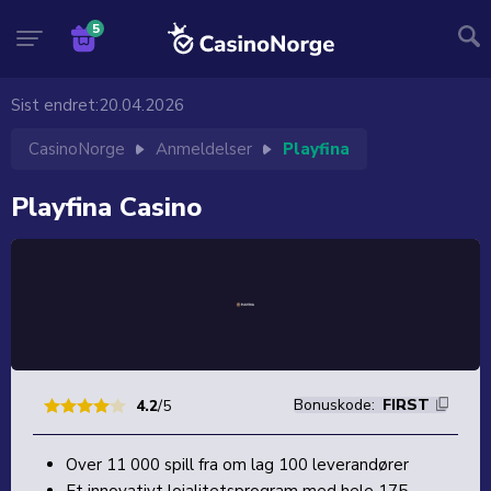
Sist endret:
20.04.2026
CasinoNorge
Anmeldelser
Playfina
Playfina Casino
Bonuskode:
FIRST
4.2
/5
Over 11 000 spill fra om lag 100 leverandører
Et innovativt lojalitetsprogram med hele 175