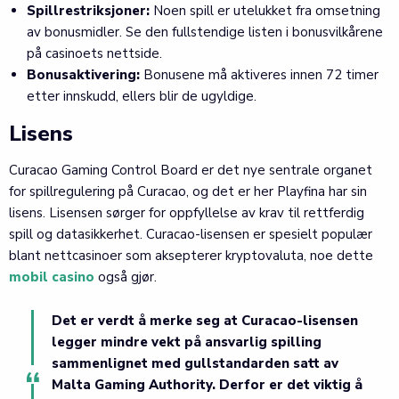
Spillrestriksjoner:
Noen spill er utelukket fra omsetning
av bonusmidler. Se den fullstendige listen i bonusvilkårene
på casinoets nettside.
Bonusaktivering:
Bonusene må aktiveres innen 72 timer
etter innskudd, ellers blir de ugyldige.
Lisens
Curacao Gaming Control Board er det nye sentrale organet
for spillregulering på Curacao, og det er her Playfina har sin
lisens. Lisensen sørger for oppfyllelse av krav til rettferdig
spill og datasikkerhet. Curacao-lisensen er spesielt populær
blant nettcasinoer som aksepterer kryptovaluta, noe dette
mobil casino
også gjør.
Det er verdt å merke seg at Curacao-lisensen
legger mindre vekt på ansvarlig spilling
sammenlignet med gullstandarden satt av
Malta Gaming Authority. Derfor er det viktig å