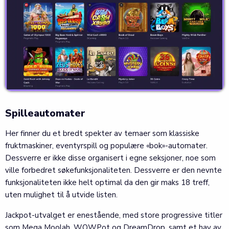
Spilleautomater
Her finner du et bredt spekter av temaer som klassiske
fruktmaskiner, eventyrspill og populære «bok»-automater.
Dessverre er ikke disse organisert i egne seksjoner, noe som
ville forbedret søkefunksjonaliteten. Dessverre er den nevnte
funksjonaliteten ikke helt optimal da den gir maks 18 treff,
uten mulighet til å utvide listen.
Jackpot-utvalget er enestående, med store progressive titler
som Mega Moolah, WOWPot og DreamDrop, samt et hav av