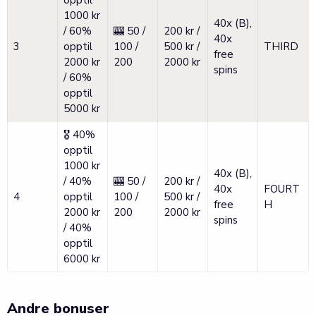
opptil
1000 kr
40x (B),
/ 60%
🎰 50 /
200 kr /
40x
3
opptil
100 /
500 kr /
THIRD
free
2000 kr
200
2000 kr
spins
/ 60%
opptil
5000 kr
🎖️ 40%
opptil
1000 kr
40x (B),
/ 40%
🎰 50 /
200 kr /
40x
FOURT
4
opptil
100 /
500 kr /
free
H
2000 kr
200
2000 kr
spins
/ 40%
opptil
6000 kr
Andre bonuser