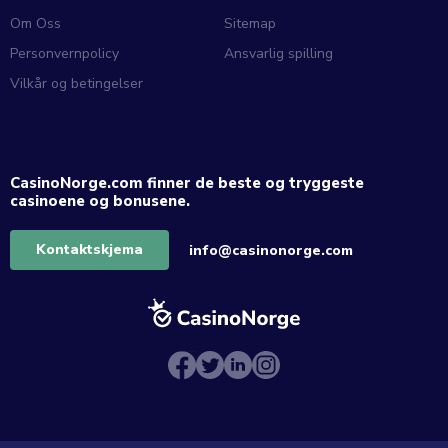
Om Oss
Sitemap
Personvernpolicy
Ansvarlig spilling
Vilkår og betingelser
CasinoNorge.com finner de beste og tryggeste
casinoene og bonusene.
Kontaktskjema
info@casinonorge.com