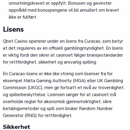
omsetningskravet er oppfylt. Bonusen og gevinster
oppnådd med bonuspengene vil bli annullert om kravet
ikke er fullført.
Lisens
Qbet Casino opererer under en lisens fra Curacao, som betyr
at det reguleres av en offisiell gamblingmyndighet. En lisens
er viktig fordi den sikrer at casinoet følger bransjestandarder
for rettferdighet, sikkerhet og ansvarlig spilling.
En Curacao-lisens er ikke like streng som lisenser fra for
eksempel Malta Gaming Authority (MGA) eller UK Gambling
Commission (UKGC), men gir fortsatt et nivå av troverdighet
og spillerbeskyttelse. Lisensen sørger for at casinoet må
overholde regler for økonomisk gjennomsiktighet, sikre
betalingsmetoder og spill som bruker Random Number
Generator (RNG) for rettferdighet.
Sikkerhet