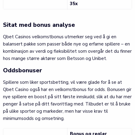
35x
Sitat med bonus analyse
Qbet Casinos velkomstbonus utmerker seg ved å gi en
balansert pakke som passer både nye og erfarne spillere – en
kombinasjon av verdi og fleksibilitet som overgår det du finner
hos mange større aktører som Betsson og Unibet.
Oddsbonuser
Spillere som liker sportsbetting, vil være glade for å se at
Qbet Casino også har en velkomstbonus for odds. Bonusen gir
nye spillere en boost på sitt første innskudd, slik at du har mer
penger å satse på ditt favorittlag med. Tilbudet er til å bruke
på ulike sporter og markeder, men har visse krav til
minimumsodds og omsetning.
Bonus og regler