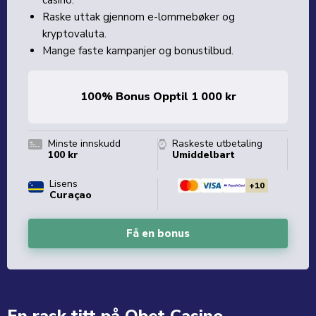
Raske uttak gjennom e-lommebøker og
kryptovaluta.
Mange faste kampanjer og bonustilbud.
100% Bonus Opptil 1 000 kr
Minste innskudd
Raskeste utbetaling
100 kr
Umiddelbart
Lisens
+10
Curaçao
Få en bonus