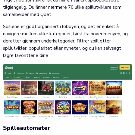
Tiger, noe som sikrer at du har en variert spillopplevelse
tilgjengelig. Du finner nærmere 70 ulike spillutviklere som
samarbeider med Qbet.
Spillene er godt organisert i lobbyen, og det er enkelt å
navigere mellom ulike kategorier, først fra hovedmenyen, og
deretter gjennom underkategorier. Filtrer spill etter
spillutvikler, popularitet eller nyheter, og du kan selvsagt
lagre favorittene dine.
Spilleautomater