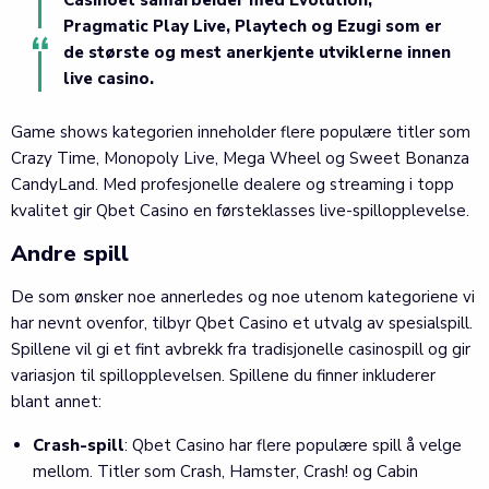
Pragmatic Play Live, Playtech og Ezugi som er
de største og mest anerkjente utviklerne innen
live casino.
Game shows kategorien inneholder flere populære titler som
Crazy Time, Monopoly Live, Mega Wheel og Sweet Bonanza
CandyLand. Med profesjonelle dealere og streaming i topp
kvalitet gir Qbet Casino en førsteklasses live-spillopplevelse.
Andre spill
De som ønsker noe annerledes og noe utenom kategoriene vi
har nevnt ovenfor, tilbyr Qbet Casino et utvalg av spesialspill.
Spillene vil gi et fint avbrekk fra tradisjonelle casinospill og gir
variasjon til spillopplevelsen. Spillene du finner inkluderer
blant annet:
Crash-spill
: Qbet Casino har flere populære spill å velge
mellom. Titler som Crash, Hamster, Crash! og Cabin