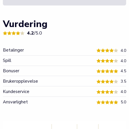
Vurdering
4.2
/5.0
Betalinger
4.0
Spill
4.0
Bonuser
4.5
Brukeropplevelse
3.5
Kundeservice
4.0
Ansvarlighet
5.0