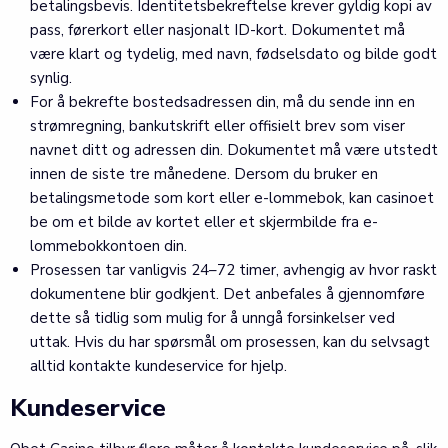
betalingsbevis. Identitetsbekreftelse krever gyldig kopi av
pass, førerkort eller nasjonalt ID-kort. Dokumentet må
være klart og tydelig, med navn, fødselsdato og bilde godt
synlig.
For å bekrefte bostedsadressen din, må du sende inn en
strømregning, bankutskrift eller offisielt brev som viser
navnet ditt og adressen din. Dokumentet må være utstedt
innen de siste tre månedene. Dersom du bruker en
betalingsmetode som kort eller e-lommebok, kan casinoet
be om et bilde av kortet eller et skjermbilde fra e-
lommebokkontoen din.
Prosessen tar vanligvis 24–72 timer, avhengig av hvor raskt
dokumentene blir godkjent. Det anbefales å gjennomføre
dette så tidlig som mulig for å unngå forsinkelser ved
uttak. Hvis du har spørsmål om prosessen, kan du selvsagt
alltid kontakte kundeservice for hjelp.
Kundeservice