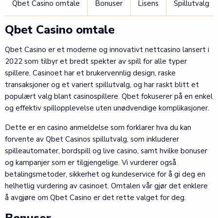
Qbet Casino omtale
Bonuser
Lisens
Spillutvalg
Qbet Casino omtale
Qbet Casino er et moderne og innovativt nettcasino lansert i
2022 som tilbyr et bredt spekter av spill for alle typer
spillere. Casinoet har et brukervennlig design, raske
transaksjoner og et variert spillutvalg, og har raskt blitt et
populært valg blant casinospillere. Qbet fokuserer på en enkel
og effektiv spillopplevelse uten unødvendige komplikasjoner.
Dette er en casino anmeldelse som forklarer hva du kan
forvente av Qbet Casinos spillutvalg, som inkluderer
spilleautomater, bordspill og live casino, samt hvilke bonuser
og kampanjer som er tilgjengelige. Vi vurderer også
betalingsmetoder, sikkerhet og kundeservice for å gi deg en
helhetlig vurdering av casinoet. Omtalen vår gjør det enklere
å avgjøre om Qbet Casino er det rette valget for deg.