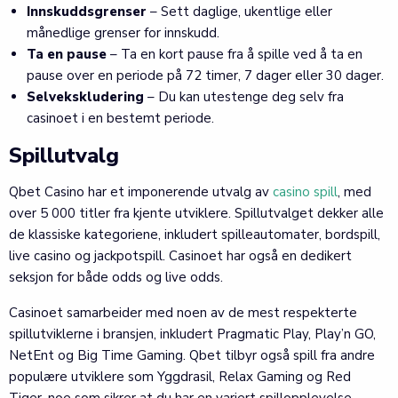
Innskuddsgrenser
– Sett daglige, ukentlige eller
månedlige grenser for innskudd.
Ta en pause
– Ta en kort pause fra å spille ved å ta en
pause over en periode på 72 timer, 7 dager eller 30 dager.
Selvekskludering
– Du kan utestenge deg selv fra
casinoet i en bestemt periode.
Spillutvalg
Qbet Casino har et imponerende utvalg av
casino spill
, med
over 5 000 titler fra kjente utviklere. Spillutvalget dekker alle
de klassiske kategoriene, inkludert spilleautomater, bordspill,
live casino og jackpotspill. Casinoet har også en dedikert
seksjon for både odds og live odds.
Casinoet samarbeider med noen av de mest respekterte
spillutviklerne i bransjen, inkludert Pragmatic Play, Play’n GO,
NetEnt og Big Time Gaming. Qbet tilbyr også spill fra andre
populære utviklere som Yggdrasil, Relax Gaming og Red