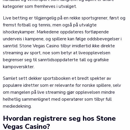
kategorier som fremheves i utvalget.
Live betting er tilgjengelig på en rekke sportsgrener, først og
fremst fotball og tennis, men også på utvalgte
ishockeykamper. Markedene oppdateres fortløpende
underveis i kampene, og spillere kan følge oddsbevegelser i
sanntid. Stone Vegas Casino tilbyr imidlertid ikke direkte
streaming av sport, noe som betyr at liveopplevelsen
begrenser seg til sanntidsoppdaterte tall og grafiske
kampoversikter.
Samlet sett dekker sportsbooken et bredt spekter av
populære idretter som er relevante for norske spillere, selv
om mangelen på live streaming gjør opplevelsen mindre
helhetlig sammenlignet med operatører som tilbyr full
mediedekning.
Hvordan registrere seg hos Stone
Vegas Casino?