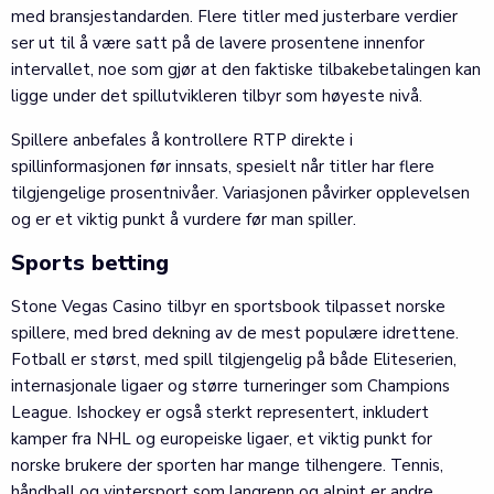
med bransjestandarden. Flere titler med justerbare verdier
ser ut til å være satt på de lavere prosentene innenfor
intervallet, noe som gjør at den faktiske tilbakebetalingen kan
ligge under det spillutvikleren tilbyr som høyeste nivå.
Spillere anbefales å kontrollere RTP direkte i
spillinformasjonen før innsats, spesielt når titler har flere
tilgjengelige prosentnivåer. Variasjonen påvirker opplevelsen
og er et viktig punkt å vurdere før man spiller.
Sports betting
Stone Vegas Casino tilbyr en sportsbook tilpasset norske
spillere, med bred dekning av de mest populære idrettene.
Fotball er størst, med spill tilgjengelig på både Eliteserien,
internasjonale ligaer og større turneringer som Champions
League. Ishockey er også sterkt representert, inkludert
kamper fra NHL og europeiske ligaer, et viktig punkt for
norske brukere der sporten har mange tilhengere. Tennis,
håndball og vintersport som langrenn og alpint er andre