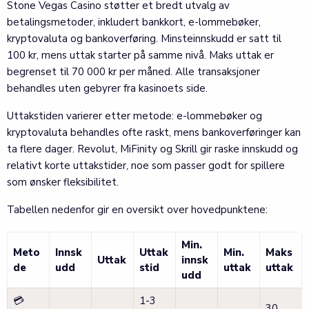
Stone Vegas Casino støtter et bredt utvalg av
betalingsmetoder, inkludert bankkort, e-lommebøker,
kryptovaluta og bankoverføring. Minsteinnskudd er satt til
100 kr, mens uttak starter på samme nivå. Maks uttak er
begrenset til 70 000 kr per måned. Alle transaksjoner
behandles uten gebyrer fra kasinoets side.
Uttakstiden varierer etter metode: e-lommebøker og
kryptovaluta behandles ofte raskt, mens bankoverføringer kan
ta flere dager. Revolut, MiFinity og Skrill gir raske innskudd og
relativt korte uttakstider, noe som passer godt for spillere
som ønsker fleksibilitet.
Tabellen nedenfor gir en oversikt over hovedpunktene:
Min.
Meto
Innsk
Uttak
Min.
Maks
Uttak
innsk
de
udd
stid
uttak
uttak
udd
💳
1-3
30