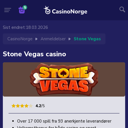
Sist endret:
18.03.2026
CasinoNorge
Anmeldelser
Stone Vegas
Stone Vegas casino
4.2
/5
Over 17 000 spill fra 93 anerkjente leverandører
Velkomstbonus for både casino og sport