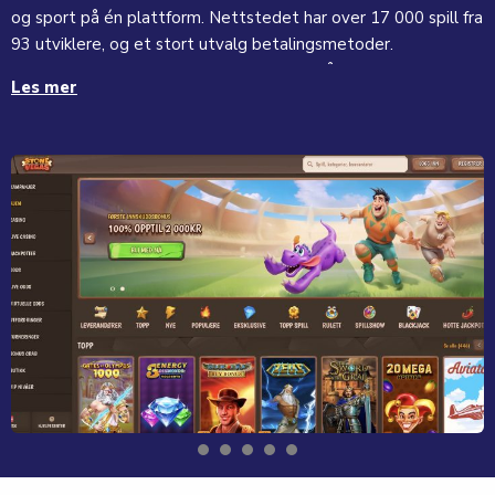
og sport på én plattform. Nettstedet har over 17 000 spill fra
93 utviklere, og et stort utvalg betalingsmetoder.
Operatøren tilbyr lisens fra Anjouan, døgnåpen kundeservice
Les mer
på norsk og raske innskudd og uttak.