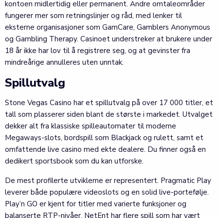
kontoen midlertidig eller permanent. Andre omtaleområder
fungerer mer som retningslinjer og råd, med lenker til
eksterne organisasjoner som GamCare, Gamblers Anonymous
og Gambling Therapy. Casinoet understreker at brukere under
18 år ikke har lov til å registrere seg, og at gevinster fra
mindreårige annulleres uten unntak.
Spillutvalg
Stone Vegas Casino har et spillutvalg på over 17 000 titler, et
tall som plasserer siden blant de største i markedet. Utvalget
dekker alt fra klassiske spilleautomater til moderne
Megaways-slots, bordspill som Blackjack og rulett, samt et
omfattende live casino med ekte dealere. Du finner også en
dedikert sportsbook som du kan utforske.
De mest profilerte utviklerne er representert. Pragmatic Play
leverer både populære videoslots og en solid live-portefølje.
Play’n GO er kjent for titler med varierte funksjoner og
balanserte RTP-nivåer. NetEnt har flere spill som har vært