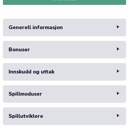
Generell informasjon
Bonuser
Innskudd og uttak
Spillmoduser
Spillutviklere