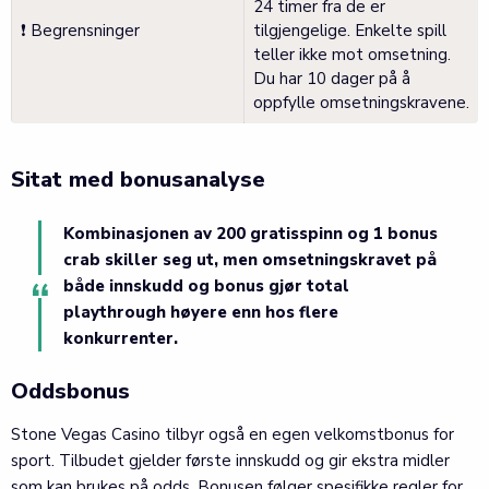
24 timer fra de er
❗️ Begrensninger
tilgjengelige. Enkelte spill
teller ikke mot omsetning.
Du har 10 dager på å
oppfylle omsetningskravene.
Sitat med bonusanalyse
Kombinasjonen av 200 gratisspinn og 1 bonus
crab skiller seg ut, men omsetningskravet på
både innskudd og bonus gjør total
playthrough høyere enn hos flere
konkurrenter.
Oddsbonus
Stone Vegas Casino tilbyr også en egen velkomstbonus for
sport. Tilbudet gjelder første innskudd og gir ekstra midler
som kan brukes på odds. Bonusen følger spesifikke regler for