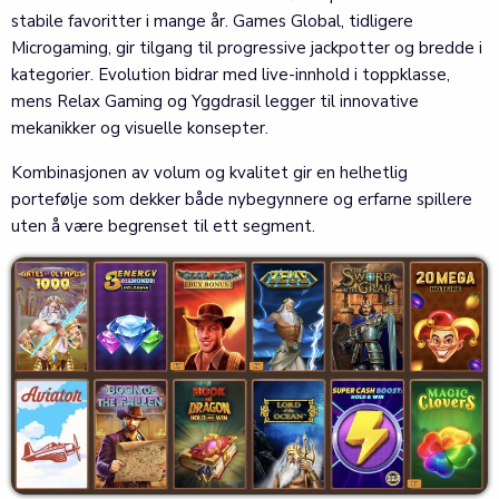
stabile favoritter i mange år. Games Global, tidligere
Microgaming, gir tilgang til progressive jackpotter og bredde i
kategorier. Evolution bidrar med live-innhold i toppklasse,
mens Relax Gaming og Yggdrasil legger til innovative
mekanikker og visuelle konsepter.
Kombinasjonen av volum og kvalitet gir en helhetlig
portefølje som dekker både nybegynnere og erfarne spillere
uten å være begrenset til ett segment.