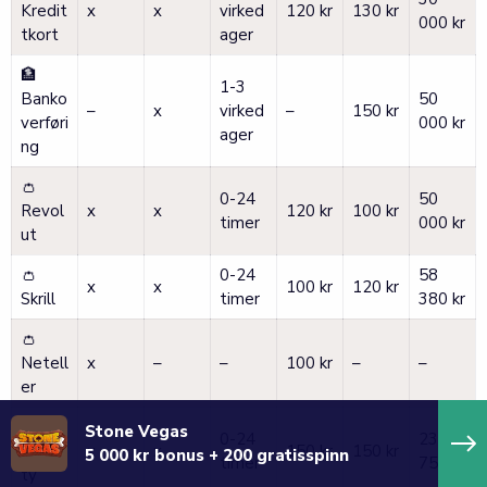
Kredit
x
x
virked
120 kr
130 kr
000 kr
tkort
ager
🏦
1-3
Banko
50
–
x
virked
–
150 kr
verføri
000 kr
ager
ng
👛
0-24
50
Revol
x
x
120 kr
100 kr
timer
000 kr
ut
👛
0-24
58
x
x
100 kr
120 kr
Skrill
timer
380 kr
👛
Netell
x
–
–
100 kr
–
–
er
👛
Stone Vegas
0-24
23
MiFini
x
x
150 kr
150 kr
5 000 kr bonus + 200 gratisspinn
timer
750 kr
ty