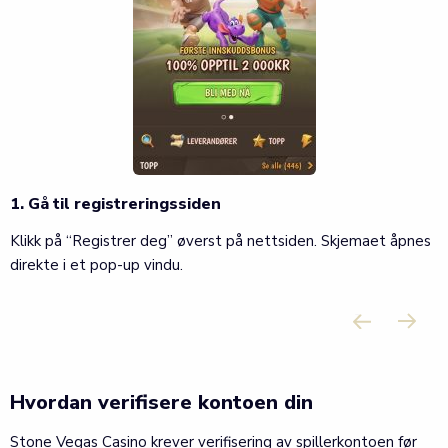
1. Gå til registreringssiden
2
Klikk på “Registrer deg” øverst på nettsiden. Skjemaet åpnes
F
direkte i et pop-up vindu.
h
ø
Hvordan verifisere kontoen din
Stone Vegas Casino krever verifisering av spillerkontoen før