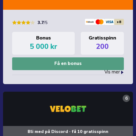
+8
3.7
/5
Bonus
Gratisspinn
5 000 kr
200
Få en bonus
Vis mer
6
Bli med på Discord · få 10 gratisspinn