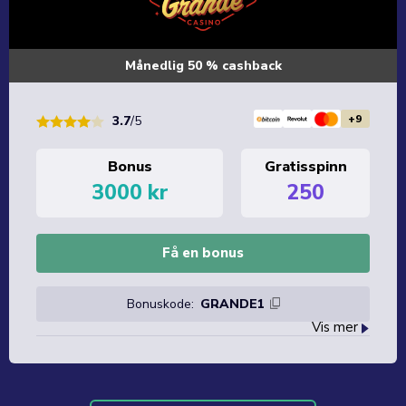
Månedlig 50 % cashback
+9
3.7
/5
Bonus
Gratisspinn
3000 kr
250
Få en bonus
Bonuskode:
GRANDE1
Vis mer