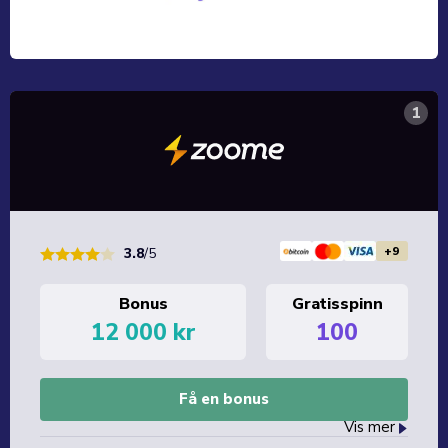
brukervennlighet, uttaksprosesser, gebyrer, bonuser og
samlet kvalitet.
1
+9
3.8
/5
Bonus
Gratisspinn
12 000 kr
100
Få en bonus
Vis mer