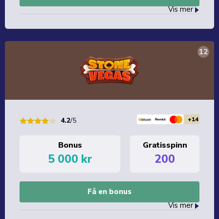
Vis mer
12
+14
4.2
/5
Bonus
Gratisspinn
5 000 kr
200
Få en bonus
Vis mer