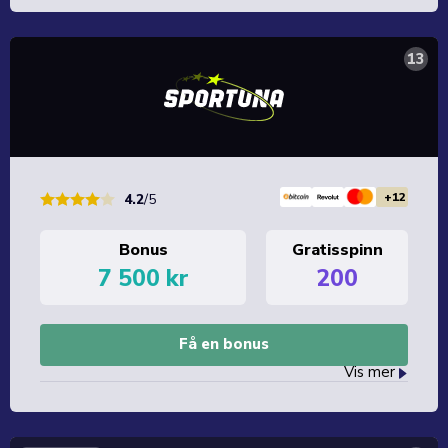
13
+12
4.2
/5
Bonus
Gratisspinn
7 500 kr
200
Få en bonus
Vis mer