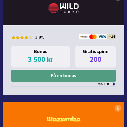
+14
3.8
/5
Bonus
Gratisspinn
3 500 kr
200
Få en bonus
Vis mer
5