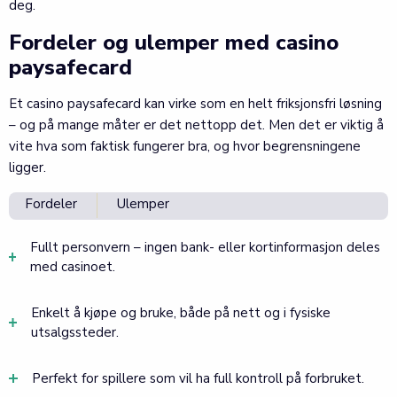
deg.
Fordeler og ulemper med casino
paysafecard
Et casino paysafecard kan virke som en helt friksjonsfri løsning
– og på mange måter er det nettopp det. Men det er viktig å
vite hva som faktisk fungerer bra, og hvor begrensningene
ligger.
Fordeler
Ulemper
Fullt personvern – ingen bank- eller kortinformasjon deles
med casinoet.
Enkelt å kjøpe og bruke, både på nett og i fysiske
utsalgssteder.
Perfekt for spillere som vil ha full kontroll på forbruket.