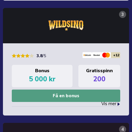
3
+12
3.8
/5
Bonus
Gratisspinn
5 000 kr
200
Få en bonus
Vis mer
4