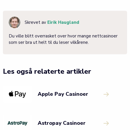
Skrevet av
Eirik Haugland
Du ville blitt overrasket over hvor mange nettcasinoer
som ser bra ut helt til du leser vilkårene.
Les også relaterte artikler
Apple Pay Casinoer
Astropay Casinoer