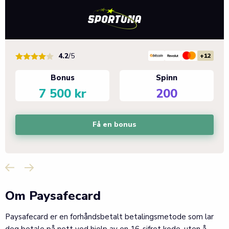
4.2
/5
+12
Bonus
Spinn
7 500 kr
200
Få en bonus
Om Paysafecard
Paysafecard er en forhåndsbetalt betalingsmetode som lar
deg betale på nett ved hjelp av en 16-sifret kode, uten å