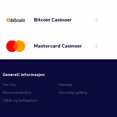
Bitcoin Casinoer
Mastercard Casinoer
Generell informasjon
Om Oss
Sitemap
Personvernpolicy
Ansvarlig spilling
Vilkår og betingelser