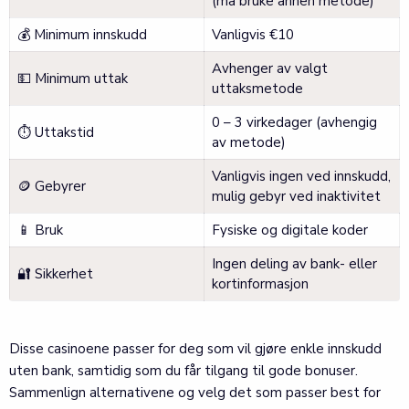
(må bruke annen metode)
💰 Minimum innskudd
Vanligvis €10
Avhenger av valgt
💵 Minimum uttak
uttaksmetode
0 – 3 virkedager (avhengig
⏱️ Uttakstid
av metode)
Vanligvis ingen ved innskudd,
🪙 Gebyrer
mulig gebyr ved inaktivitet
📱 Bruk
Fysiske og digitale koder
Ingen deling av bank- eller
🔐 Sikkerhet
kortinformasjon
Disse casinoene passer for deg som vil gjøre enkle innskudd
uten bank, samtidig som du får tilgang til gode bonuser.
Sammenlign alternativene og velg det som passer best for