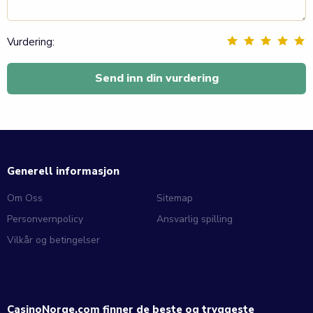
Vurdering:
Generell informasjon
Om Oss
Sitemap
Personvernpolicy
Ansvarlig spilling
Vilkår og betingelser
CasinoNorge.com finner de beste og tryggeste