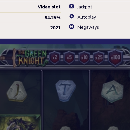
Video slot
Jackpot
Autoplay
94.25%
Megaways
2021