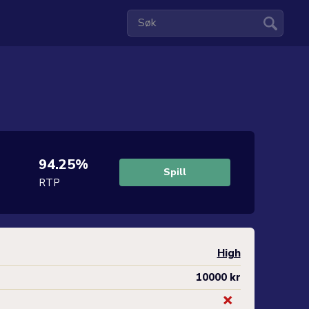
94.25%
Spill
RTP
High
10000 kr