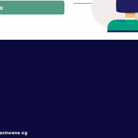
casinoene og