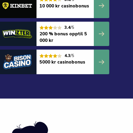
10 000 kr casinobonus
3.4
/5
200 % bonus opptil 5
000 kr
4.3
/5
5000 kr casinobonus