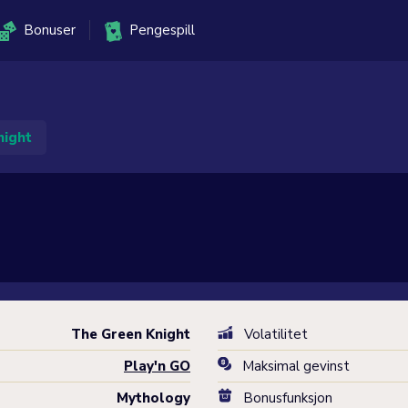
Bonuser
Pengespill
night
The Green Knight
Volatilitet
Play'n GO
Maksimal gevinst
Mythology
Bonusfunksjon