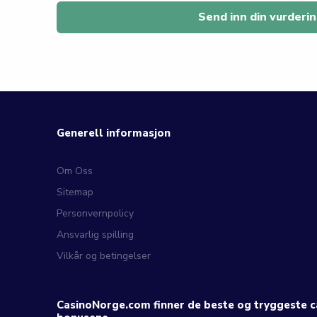
Generell informasjon
Om Oss
Sitemap
Personvernpolicy
Ansvarlig spilling
Vilkår og betingelser
CasinoNorge.com finner de beste og tryggeste 