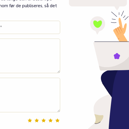
nom før de publiseres, så det