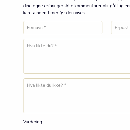
dine egne erfaringer. Alle kommentarer blir gått igjen
kan ta noen timer før den vises.
Vurdering: