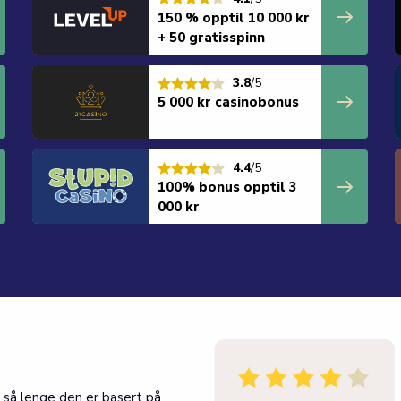
150 % opptil 10 000 kr
+ 50 gratisspinn
3.8
/5
5 000 kr casinobonus
4.4
/5
100% bonus opptil 3
000 kr
 så lenge den er basert på