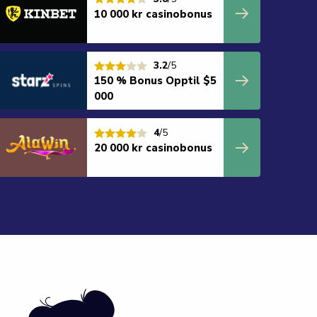
10 000 kr casinobonus
3.2
/5
150 % Bonus Opptil $5
000
4
/5
20 000 kr casinobonus