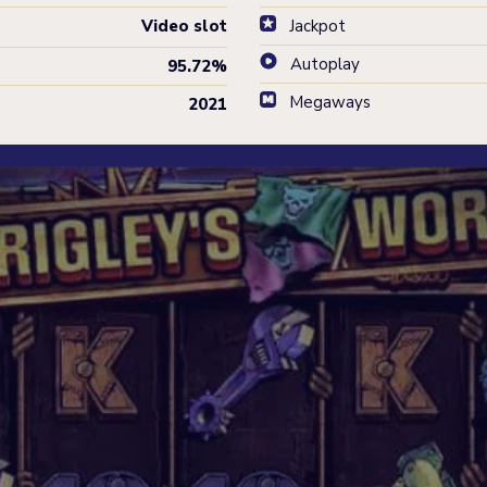
Video slot
Jackpot
Autoplay
95.72%
Megaways
2021