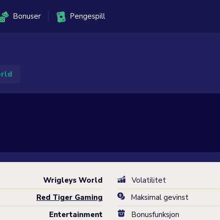
Bonuser
Pengespill
rld
Wrigleys World
Volatilitet
Red Tiger Gaming
Maksimal gevinst
Entertainment
Bonusfunksjon