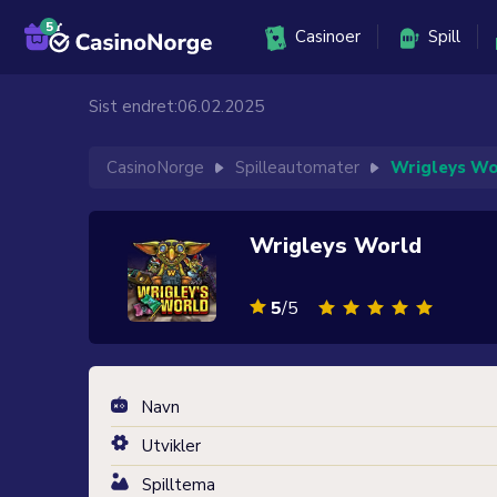
Casinoer
Spill
Sist endret:
06.02.2025
CasinoNorge
Spilleautomater
Wrigleys Wo
Wrigleys World
5
/5
Navn
Utvikler
Spilltema