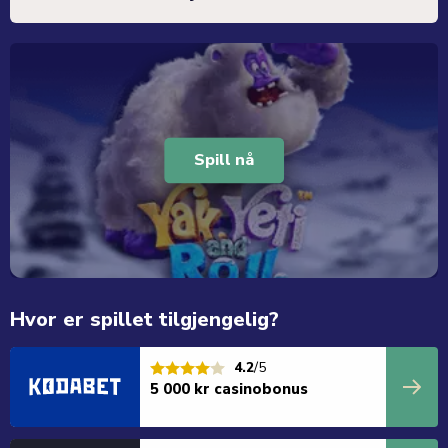
Spill nå
Hvor er spillet tilgjengelig?
4.2
/5
5 000 kr casinobonus