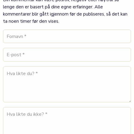
lenge den er basert på dine egne erfaringer. Alle
kommentarer blir gått igjennom før de publiseres, så det kan
ta noen timer før den vises.