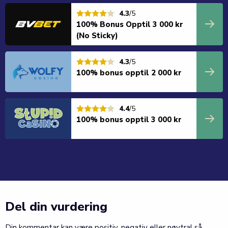
4.3
/5
100% Bonus Opptil 3 000 kr
(No Sticky)
4.3
/5
100% bonus opptil 2 000 kr
4.4
/5
100% bonus opptil 3 000 kr
Del din vurdering
Din kommentar kan være positiv, negativ eller nøytral så