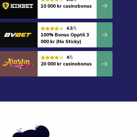
10 000 kr casinobonus
4.3
/5
100% Bonus Opptil 3
000 kr (No Sticky)
4
/5
20 000 kr casinobonus