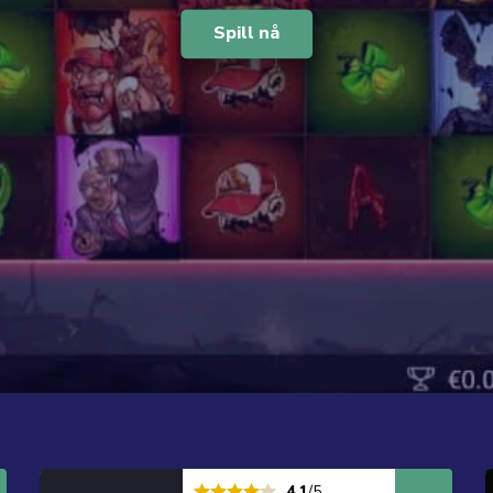
Spill nå
4.1
/5