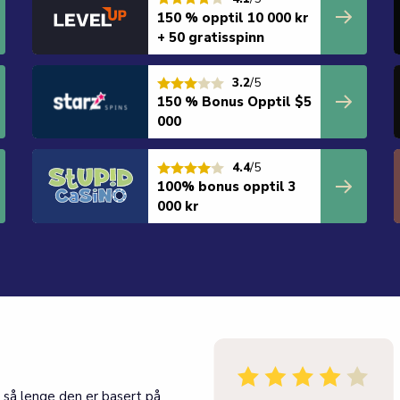
150 % opptil 10 000 kr
+ 50 gratisspinn
3.2
/5
150 % Bonus Opptil $5
000
4.4
/5
100% bonus opptil 3
000 kr
 så lenge den er basert på