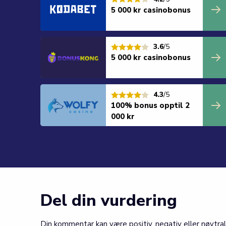
5 000 kr casinobonus
3.6
/5
5 000 kr casinobonus
4.3
/5
100% bonus opptil 2
000 kr
Del din vurdering
Din kommentar kan være positiv, negativ eller nøytral