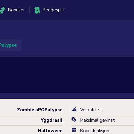
Bonuser
Pengespill
Palypse
Zombie aPOPalypse
Volatilitet
Yggdrasil
Maksimal gevinst
Halloween
Bonusfunksjon