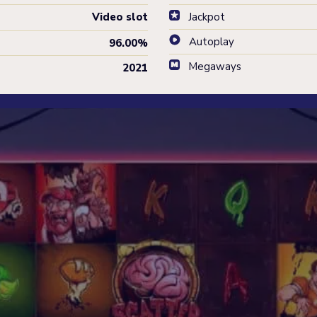
Video slot
Jackpot
Autoplay
96.00%
Megaways
2021