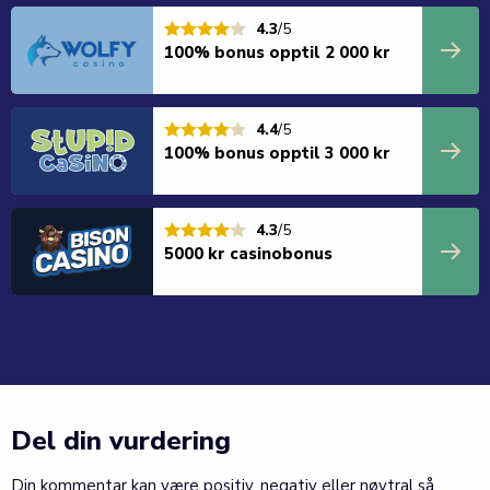
4.3
/5
100% bonus opptil 2 000 kr
4.4
/5
100% bonus opptil 3 000 kr
4.3
/5
5000 kr casinobonus
Del din vurdering
Din kommentar kan være positiv, negativ eller nøytral så