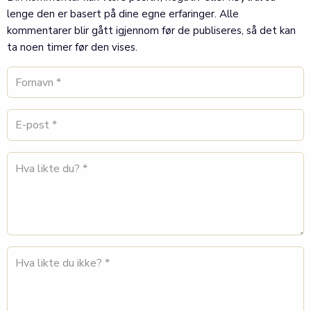
lenge den er basert på dine egne erfaringer. Alle
kommentarer blir gått igjennom før de publiseres, så det kan
ta noen timer før den vises.