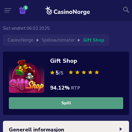
Sist endret:
06.02.2025
CasinoNorge
Spilleautomater
Gift Shop
Gift Shop
5
/5
94.12%
RTP
Spill
Generell informasjon