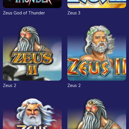
Zeus God of Thunder
Zeus 3
Zeus 2
Zeus 2