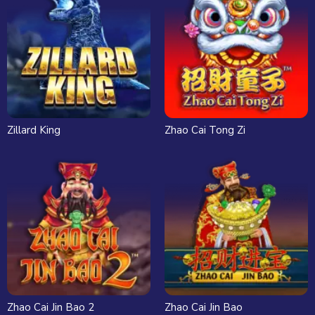
Zillard King
Zhao Cai Tong Zi
Zhao Cai Jin Bao 2
Zhao Cai Jin Bao