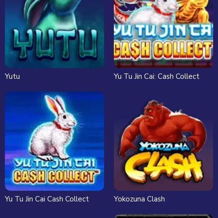
Yutu
Yu Tu Jin Cai: Cash Collect
Yu Tu Jin Cai Cash Collect
Yokozuna Clash